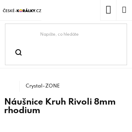
Přejít
na
obsah
NÁKUP
KOŠÍK
Domů
/
/
Komponenty na Swarovski®
Swarovski® & lůžka
/
1122 Rivoli
Crystals
Crystal-ZONE
Náušnice Kruh Rivoli 8mm
rhodium