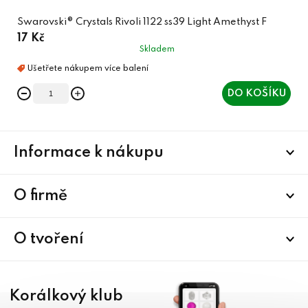
Swarovski® Crystals Rivoli 1122 ss39 Light Amethyst F
17 Kč
Skladem
DO KOŠÍKU
Z
Informace k nákupu
á
p
a
O firmě
t
í
O tvoření
Korálkový klub