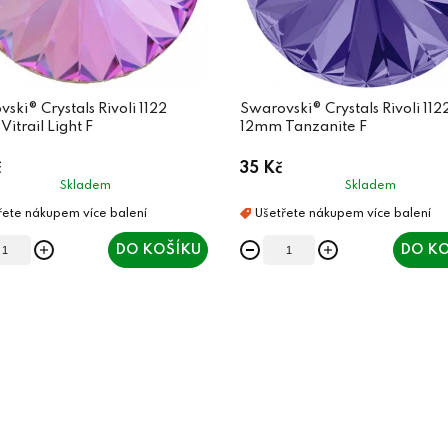
ski® Crystals Rivoli 1122
Swarovski® Crystals Rivoli 112
itrail Light F
12mm Tanzanite F
č
35 Kč
Skladem
Skladem
DO KOŠÍKU
DO KO