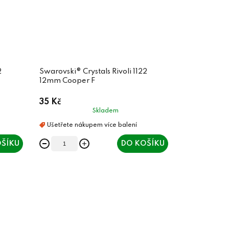
2
Swarovski® Crystals Rivoli 1122
12mm Cooper F
35 Kč
Skladem
ŠÍKU
DO KOŠÍKU