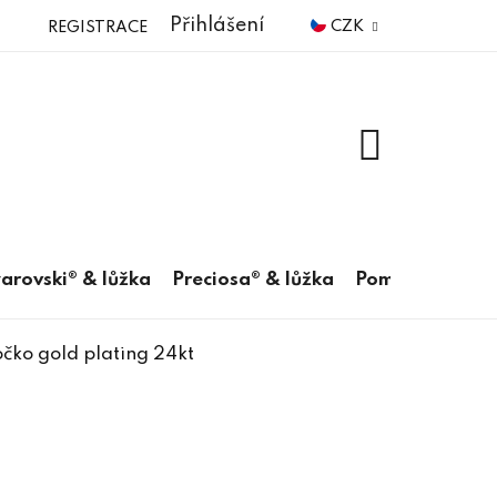
Přihlášení
CZK
REGISTRACE
NÁKUPNÍ
KOŠÍK
arovski® & lůžka
Preciosa® & lůžka
Pomůcky
čko gold plating 24kt