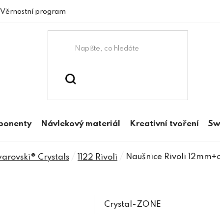
Věrnostní program
mponenty
Návlekový materiál
Kreativní tvoření
Sw
/
/
Naušnice Rivoli 12mm+o
rovski® Crystals
1122 Rivoli
Crystal-ZONE