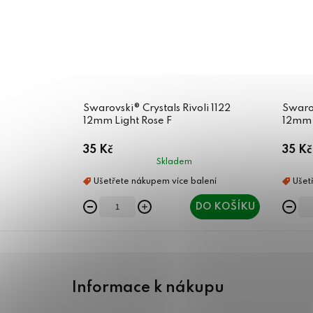
Swarovski® Crystals Rivoli 1122
Swarov
12mm Light Rose F
12mm 
35 Kč
35 Kč
Skladem
DO KOŠÍKU
Z
á
Informace k nákupu
p