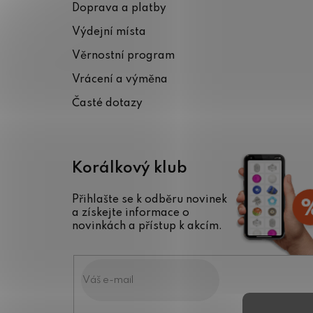
Doprava a platby
a
Výdejní místa
t
Věrnostní program
í
Vrácení a výměna
Časté dotazy
Korálkový klub
Přihlašte se k odběru novinek
a získejte informace o
novinkách a přístup k akcím.