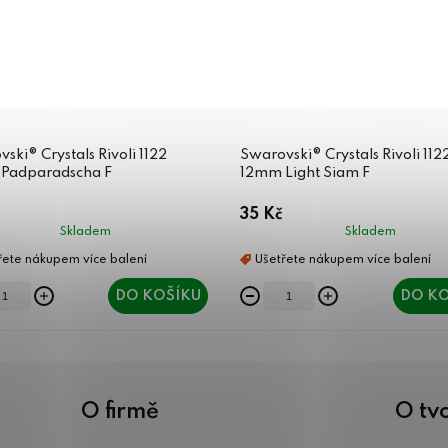
ski® Crystals Rivoli 1122
Swarovski® Crystals Rivoli 112
Padparadscha F
12mm Light Siam F
35 Kč
Skladem
Skladem
DO KOŠÍKU
DO KO
O firmě
O tv