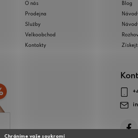
O nás
Blog
Prodejna
Návody
Služby
Návody
Velkoobchod
Rozho
Kontakty
Získej
Kont
+
i
Chráníme vaše soukromí