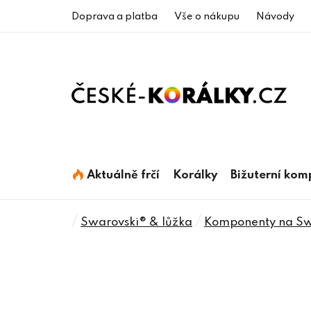
Přejít
Doprava a platba
Vše o nákupu
Návody
na
obsah
Aktuálně frčí
Korálky
Bižuterní ko
Domů
/
/
Swarovski® & lůžka
Komponenty na Swa