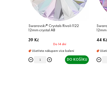
Swarovski® Crystals Rivoli 1122
Swarov
12mm crystal AB
12mm V
39 Kč
44 K
Do 14 dní
DO KOŠÍKU