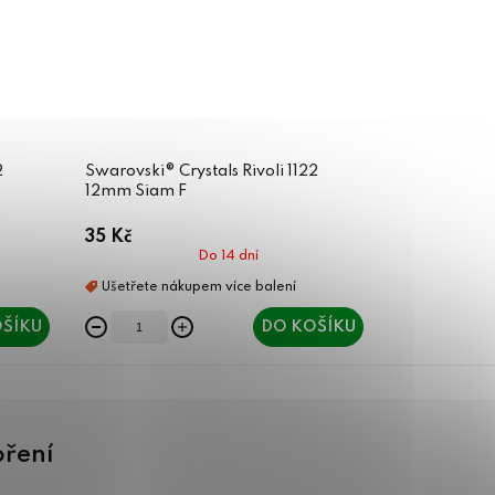
2
Swarovski® Crystals Rivoli 1122
12mm Siam F
35 Kč
Do 14 dní
ŠÍKU
DO KOŠÍKU
oření