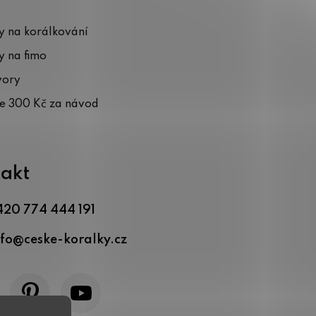
 na korálkování
 na fimo
vory
te 300 Kč za návod
akt
420 774 444 191
nfo
@
ceske-koralky.cz