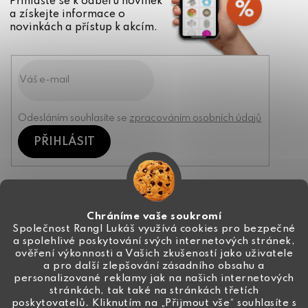
Přihlašte se k odběru novinek
a získejte informace o
novinkách a přístup k akcím.
Odesláním souhlasíte se
zpracováním osobních údajů
PŘIHLÁSIT
Kontakt
Chráníme vaše soukromí
Společnost Rangl Lukáš využívá cookies pro bezpečné
a spolehlivé poskytování svých internetových stránek,
+420 774 444 191
ověření výkonnosti a Vašich zkušeností jako uživatele
a pro další zlepšování zásadního obsahu a
info
@
ceske-koralky.cz
personalizované reklamy jak na našich internetových
stránkách, tak také na stránkách třetích
poskytovatelů. Kliknutím na „Přijmout vše“ souhlasíte s