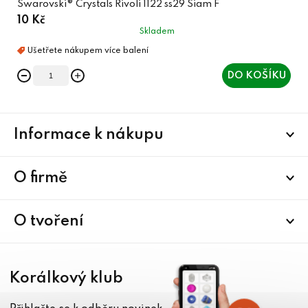
Swarovski® Crystals Rivoli 1122 ss29 Siam F
10 Kč
Skladem
DO KOŠÍKU
Z
Informace k nákupu
á
p
a
O firmě
t
í
O tvoření
Korálkový klub