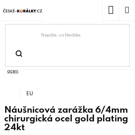
Přejít
na
obsah
NÁKUP
KOŠÍK
Domů
/
/
Bižuterní komponenty z
Bižuterní komponenty
/
Náušnicové zapínání z chirurgické
chirurgické oceli
oceli
EU
Náušnicová zarážka 6/4mm
chirurgická ocel gold plating
24kt