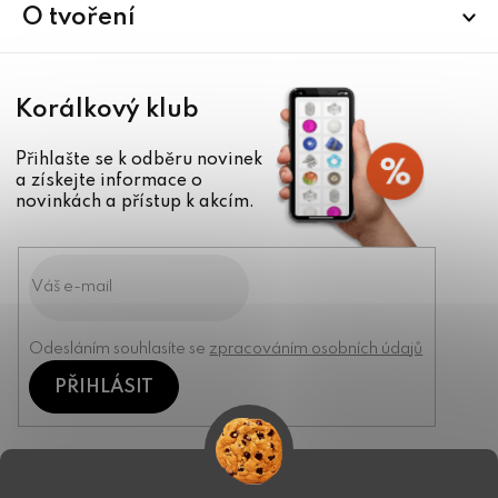
í
O tvoření
Korálkový klub
Přihlašte se k odběru novinek
a získejte informace o
novinkách a přístup k akcím.
Odesláním souhlasíte se
zpracováním osobních údajů
PŘIHLÁSIT