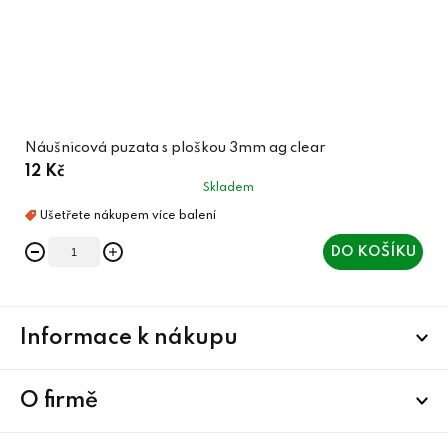
Náušnicová puzata s ploškou 3mm ag clear
12 Kč
Skladem
DO KOŠÍKU
Z
Informace k nákupu
á
p
a
O firmě
t