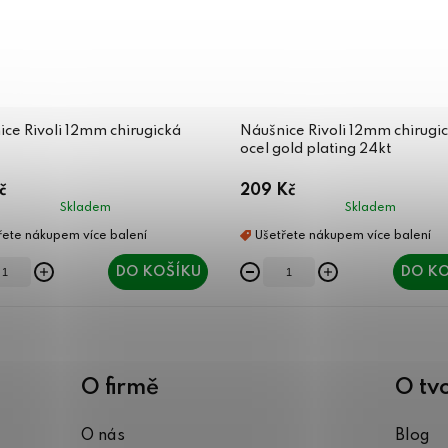
ce Rivoli 12mm chirugická
Náušnice Rivoli 12mm chirugi
ocel gold plating 24kt
č
209 Kč
Skladem
Skladem
DO KOŠÍKU
DO KO
O firmě
O tv
O nás
Blog