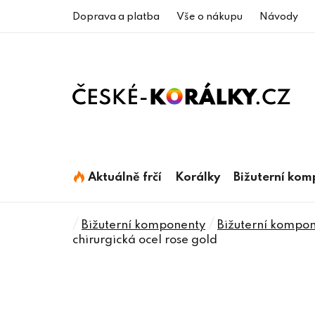
Přejít
Doprava a platba
Vše o nákupu
Návody
na
obsah
Aktuálně frčí
Korálky
Bižuterní ko
Domů
/
/
Bižuterní komponenty
Bižuterní kompone
chirurgická ocel rose gold