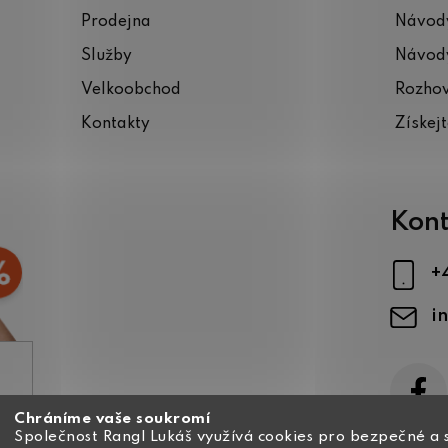
Prodejna
Návody
Služby
Návody
Velkoobchod
Rozho
Kontakty
Získej
Kont
+
i
Chráníme vaše soukromí
ajů
Společnost Rangl Lukáš využívá cookies pro bezpečné a 