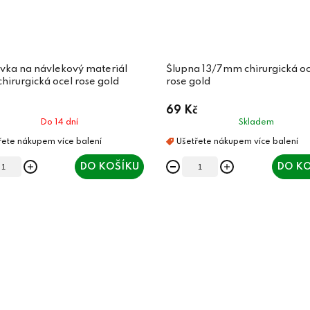
vka na návlekový materiál
Šlupna 13/7mm chirurgická oc
irurgická ocel rose gold
rose gold
69 Kč
Do 14 dní
Skladem
DO KOŠÍKU
DO KO