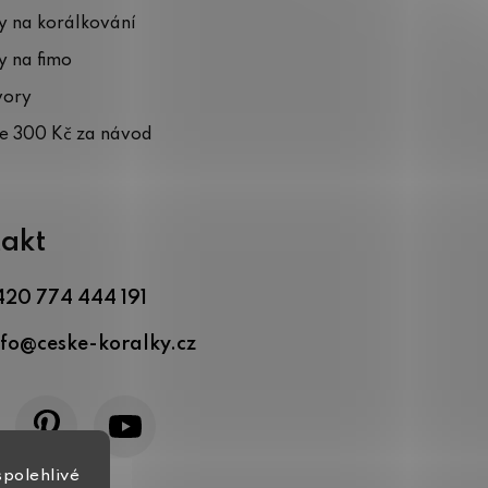
 na korálkování
 na fimo
vory
te 300 Kč za návod
akt
420 774 444 191
nfo
@
ceske-koralky.cz
spolehlivé