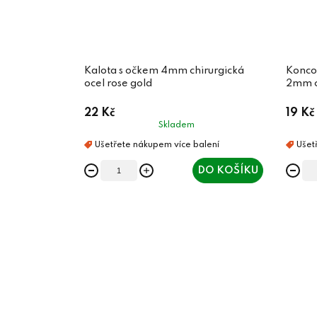
Kalota s očkem 4mm chirurgická
Konco
ocel rose gold
2mm ch
22 Kč
19 Kč
Skladem
DO KOŠÍKU