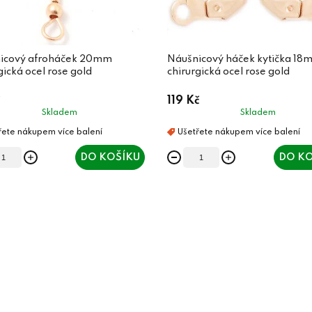
icový afroháček 20mm
Náušnicový háček kytička 18
gická ocel rose gold
chirurgická ocel rose gold
119 Kč
Skladem
Skladem
DO KOŠÍKU
DO KO