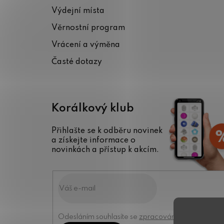
a
Výdejní místa
t
Věrnostní program
í
Vrácení a výměna
Časté dotazy
Korálkový klub
Přihlašte se k odběru novinek
a získejte informace o
novinkách a přístup k akcím.
Odesláním souhlasíte se
zpracováním osobních úd