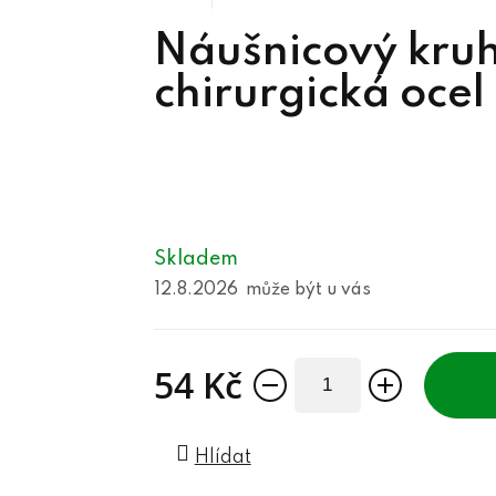
Náušnicový kru
chirurgická ocel
Skladem
12.8.2026
54 Kč
Měrná cena:
Hlídat