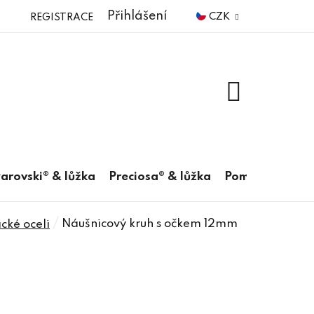
Přihlášení
CZK
REGISTRACE
NÁKUPNÍ
KOŠÍK
arovski® & lůžka
Preciosa® & lůžka
Pomůcky
/
Náušnicový kruh s očkem 12mm
cké oceli