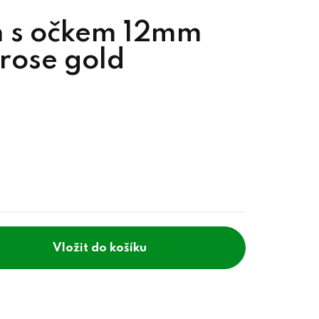
h s očkem 12mm
 rose gold
do košíku