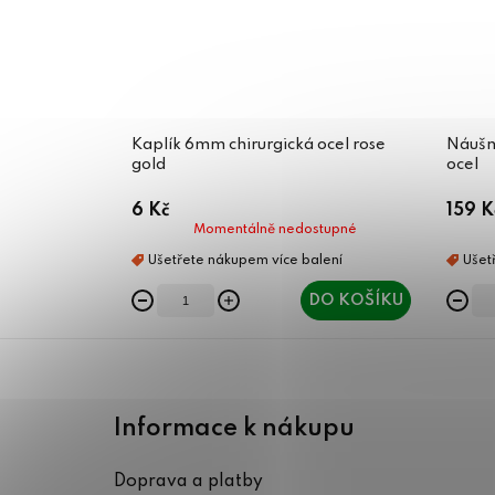
Kaplík 6mm chirurgická ocel rose
Náušni
gold
ocel
6 Kč
159 K
Momentálně nedostupné
DO KOŠÍKU
Z
á
Informace k nákupu
p
Doprava a platby