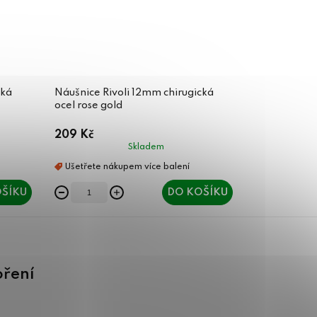
cká
Náušnice Rivoli 12mm chirugická
ocel rose gold
209 Kč
Skladem
ŠÍKU
DO KOŠÍKU
oření