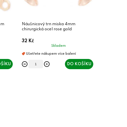
mm
Náušnicový trn miska 4mm
chirurgická ocel rose gold
32 Kč
Skladem
ŠÍKU
DO KOŠÍKU