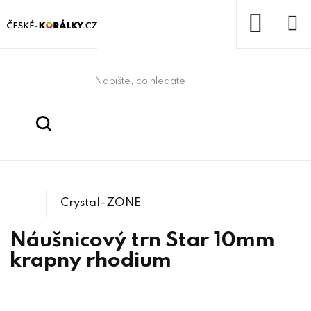
Přejít
na
obsah
NÁKUP
KOŠÍK
Domů
/
/
Komponenty na Swarovski®
Swarovski® & lůžka
/
4745 Star
Crystals
Crystal-ZONE
Náušnicový trn Star 10mm
krapny rhodium