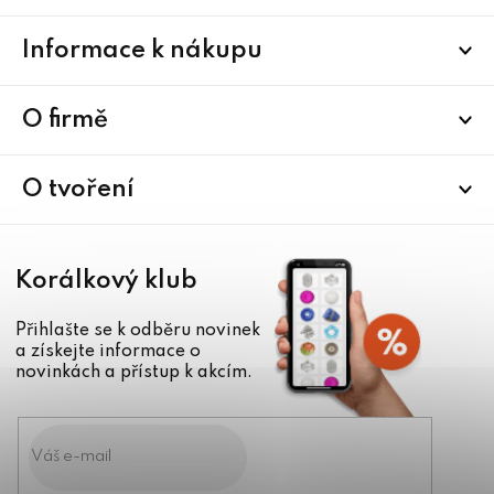
Z
Informace k nákupu
á
p
a
O firmě
t
í
O tvoření
Korálkový klub
Přihlašte se k odběru novinek
a získejte informace o
novinkách a přístup k akcím.