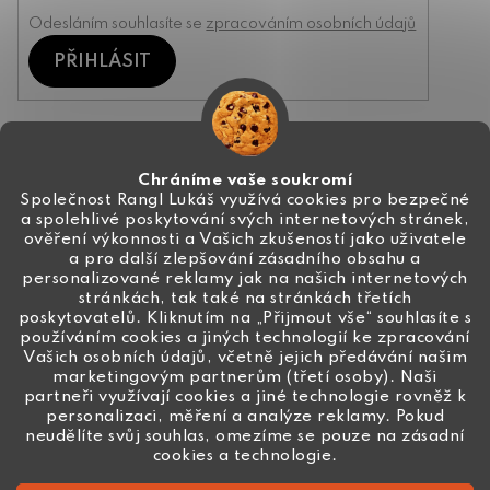
Odesláním souhlasíte se
zpracováním osobních údajů
PŘIHLÁSIT
Kontakt
Chráníme vaše soukromí
Společnost Rangl Lukáš využívá cookies pro bezpečné
a spolehlivé poskytování svých internetových stránek,
+420 774 444 191
ověření výkonnosti a Vašich zkušeností jako uživatele
a pro další zlepšování zásadního obsahu a
info
@
ceske-koralky.cz
personalizované reklamy jak na našich internetových
stránkách, tak také na stránkách třetích
poskytovatelů. Kliknutím na „Přijmout vše“ souhlasíte s
používáním cookies a jiných technologií ke zpracování
Vašich osobních údajů, včetně jejich předávání našim
marketingovým partnerům (třetí osoby). Naši
partneři využívají cookies a jiné technologie rovněž k
personalizaci, měření a analýze reklamy. Pokud
neudělíte svůj souhlas, omezíme se pouze na zásadní
cookies a technologie.