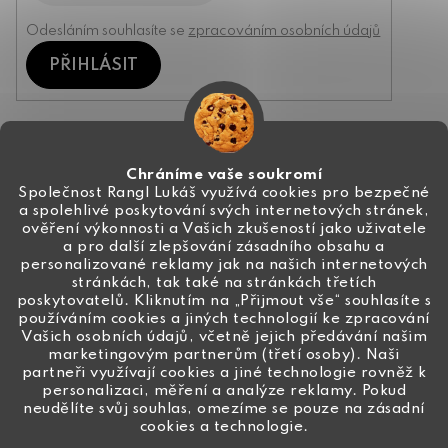
Odesláním souhlasíte se
zpracováním osobních údajů
PŘIHLÁSIT
Kontakt
Chráníme vaše soukromí
Společnost Rangl Lukáš využívá cookies pro bezpečné
a spolehlivé poskytování svých internetových stránek,
+420 774 444 191
ověření výkonnosti a Vašich zkušeností jako uživatele
a pro další zlepšování zásadního obsahu a
info
@
ceske-koralky.cz
personalizované reklamy jak na našich internetových
stránkách, tak také na stránkách třetích
poskytovatelů. Kliknutím na „Přijmout vše“ souhlasíte s
používáním cookies a jiných technologií ke zpracování
Vašich osobních údajů, včetně jejich předávání našim
marketingovým partnerům (třetí osoby). Naši
partneři využívají cookies a jiné technologie rovněž k
personalizaci, měření a analýze reklamy. Pokud
neudělíte svůj souhlas, omezíme se pouze na zásadní
cookies a technologie.