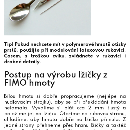
Tip! Pokud nechcete mít v polymerové hmotě otisky
prstů, použijte při modelování latexovou rukavici.
Časem, s troškou cviku, zvládnete v rukavici i
drobné detaily.
Postup na výrobu lžičky z
FIMO hmoty
Bílou hmotu si dobře propracujeme (nejlépe na
nudlovacím strojku), aby se při překládání hmota
nelámala. Vyválíme si plát cca 2 mm tlustý a
položíme jej na lžičku. Otočíme na rubovou stranu,
uhladíme, aby hmota dobře na lžičku přilnula. Z
jedné strany přehneme přes hranu lžičky a taktéž