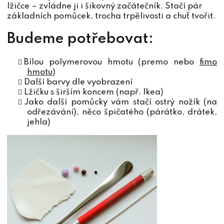
lžičce – zvládne ji i šikovný začátečník. Stačí pár
základních pomůcek, trocha trpělivosti a chuť tvořit.
Budeme potřebovat:
Bílou polymerovou hmotu (premo nebo
fimo
hmotu
)
Další barvy dle vyobrazení
Lžičku s širším koncem (např. Ikea)
Jako další pomůcky vám stačí ostrý nožík (na
odřezávání), něco špičatého (párátko, drátek,
jehla)