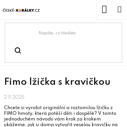
Přejít
na
obsah
NÁKUP
KOŠÍK
Domů
/
/
/
Fimo lžička
Blog
Návody na tvoření z FIMO hmoty
s kravičkou
Fimo lžička s kravičkou
2.11.2025
Chcete si vyrobit originální a roztomilou lžičku z
FIMO hmoty, která potěší děti i dospělé? V tomto
jednoduchém návodu vám krok za krokem
ukážeme, jak si doma vytvořit veselou kravičku na