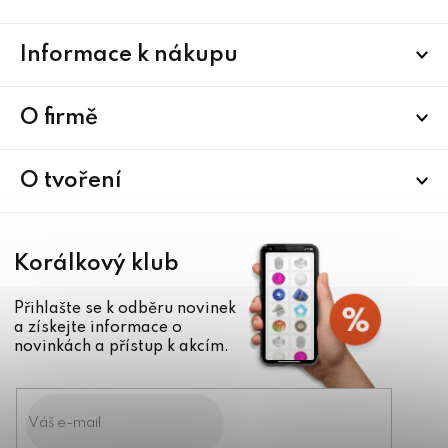
Z
Informace k nákupu
á
p
a
O firmě
t
í
O tvoření
Korálkový klub
Přihlašte se k odběru novinek
a získejte informace o
novinkách a přístup k akcím.