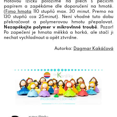
Hotovou lžičku položíme na plech s pečícím
papírem a zapékáme dle doporučení na hmotě.
(
Fimo hmota
110 stupňů max. 30 minut, Premo na
130 stupňů cca 25minut). Není vhodné tuto dobu
překračovat a polymerovou hmotu přepalovat.
Nezapékejte polymer v mikrovlnné troubě
. Pozor!
Po zapečení je hmota měkká a horká, ale stačí ji
nechat vychladnout a opět ztvrdne.
Autorka:
Dagmar Kakáčová