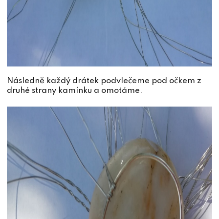
Následně každý drátek podvlečeme pod očkem z
druhé strany kamínku a omotáme.