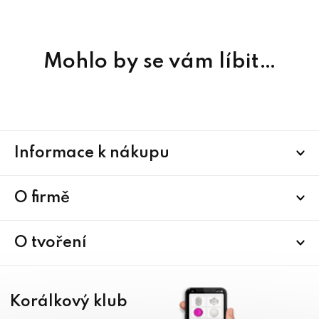
Mohlo by se vám líbit…
Z
Informace k nákupu
á
p
a
O firmě
t
í
O tvoření
Korálkový klub