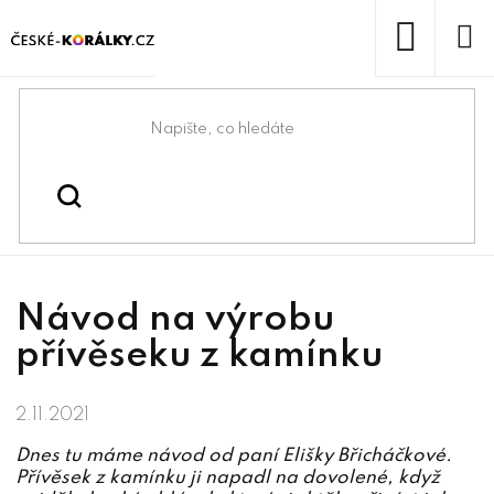
Přejít
na
obsah
NÁKUP
KOŠÍK
Domů
/
/
/
Návod na výrobu
Blog
Návody na korálkování
přívěseku z kamínku
Návod na výrobu
přívěseku z kamínku
2.11.2021
Dnes tu máme návod od paní Elišky Břicháčkové.
Přívěsek z kamínku ji napadl na dovolené, když