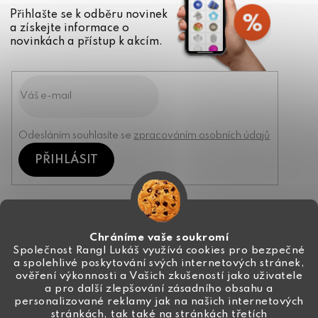
Přihlašte se k odběru novinek
a získejte informace o
novinkách a přístup k akcím.
Odesláním souhlasíte se
zpracováním osobních údajů
PŘIHLÁSIT
Kontakt
Chráníme vaše soukromí
Společnost Rangl Lukáš využívá cookies pro bezpečné
a spolehlivé poskytování svých internetových stránek,
+420 774 444 191
ověření výkonnosti a Vašich zkušeností jako uživatele
a pro další zlepšování zásadního obsahu a
info
@
ceske-koralky.cz
personalizované reklamy jak na našich internetových
stránkách, tak také na stránkách třetích