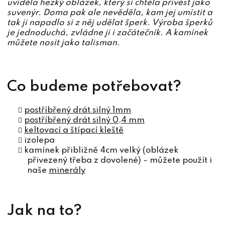
uviděla hezký oblázek, který si chtěla přivést jako
suvenýr. Doma pak ale nevěděla, kam jej umístit a
tak ji napadlo si z něj udělat šperk. Výroba šperků
je jednoduchá, zvládne ji i začátečník. A kamínek
můžete nosit jako talisman.
Co budeme potřebovat?
postříbřený drát silný 1mm
postříbřený drát silný 0,4 mm
keltovací a štípací kleště
izolepa
kamínek přibližně 4cm velký (oblázek
přivezený třeba z dovolené) - můžete použít i
naše
minerály
Jak na to?