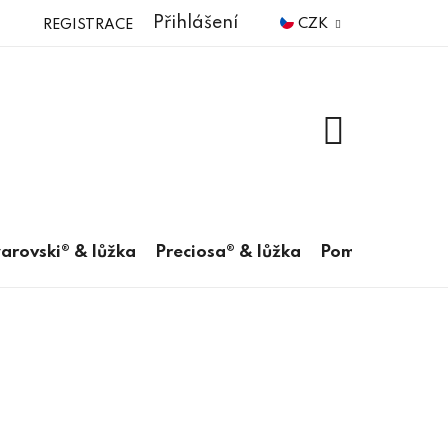
Přihlášení
CZK
REGISTRACE
NÁKUPNÍ
KOŠÍK
arovski® & lůžka
Preciosa® & lůžka
Pomůcky