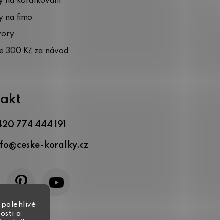
 na korálkování
 na fimo
vory
te 300 Kč za návod
akt
420 774 444 191
nfo
@
ceske-koralky.cz
spolehlivé
osti a