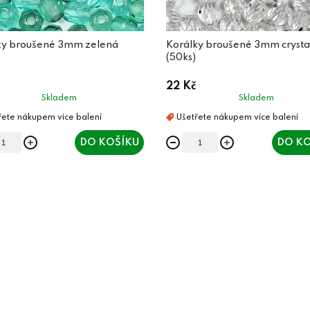
ky broušené 3mm zelená
Korálky broušené 3mm crysta
(50ks)
22 Kč
Skladem
Skladem
DO KOŠÍKU
DO KO