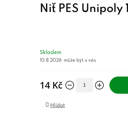
Niť PES Unipoly
Skladem
10.8.2026
14 Kč
Měrná cena:
Hlídat