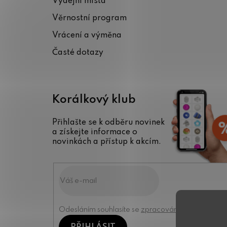
Výdejní místa
t
Věrnostní program
í
Vrácení a výměna
Časté dotazy
Korálkový klub
Přihlašte se k odběru novinek
a získejte informace o
novinkách a přístup k akcím.
Odesláním souhlasíte se
zpracováním osobních úd