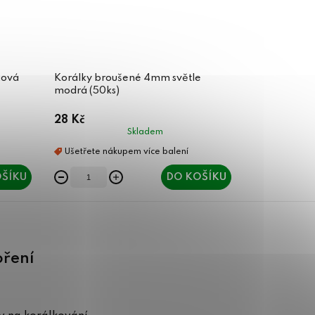
žová
Korálky broušené 4mm světle
modrá (50ks)
28 Kč
Skladem
ŠÍKU
DO KOŠÍKU
oření