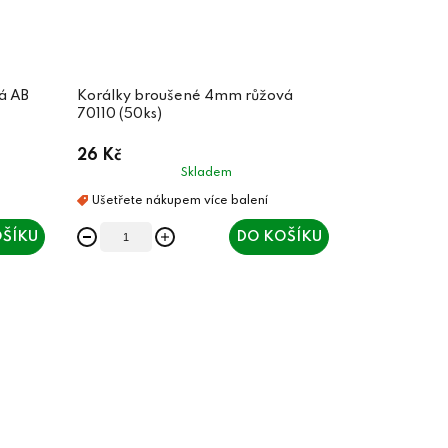
á AB
Korálky broušené 4mm růžová
70110 (50ks)
26 Kč
Skladem
ŠÍKU
DO KOŠÍKU