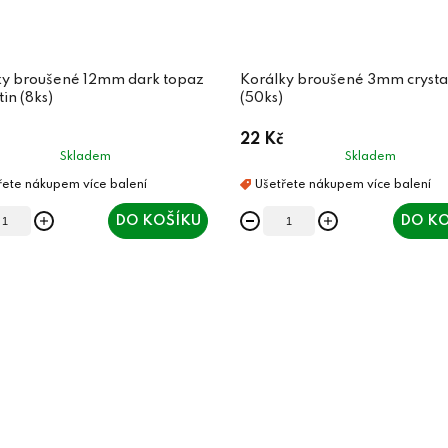
ky broušené 12mm dark topaz
Korálky broušené 3mm crysta
tin (8ks)
(50ks)
22 Kč
Skladem
Skladem
DO KOŠÍKU
DO KO