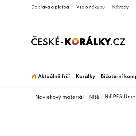
Přejít
Doprava a platba
Vše o nákupu
Návody
na
obsah
Aktuálně frčí
Korálky
Bižuterní ko
Domů
/
/
/
Niť PES Unip
Návlekový materiál
Nitě