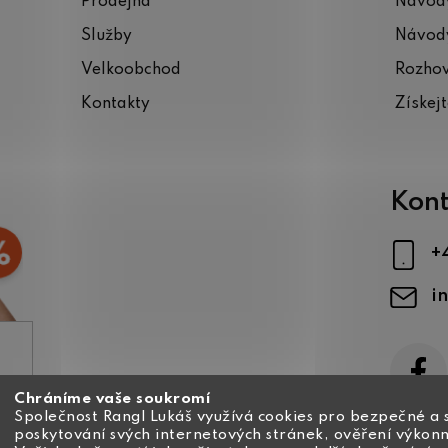
Prodejna
Návody
Služby
Návody
Velkoobchod
Rozho
Kontakty
Získej
Kont
+
i
Chráníme vaše soukromí
ajů
Společnost Rangl Lukáš využívá cookies pro bezpečné a 
poskytování svých internetových stránek, ověření výkonn