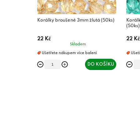
Korálky broušené 3mm žlutá (50ks)
Korál
(50ks)
22 Kč
22 Kč
Skladem
DO KOŠÍKU