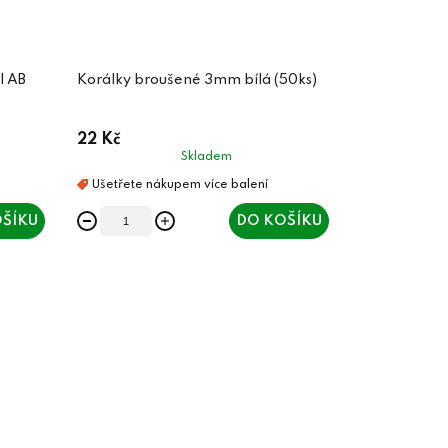
l AB
Korálky broušené 3mm bílá (50ks)
22 Kč
Skladem
ŠÍKU
DO KOŠÍKU