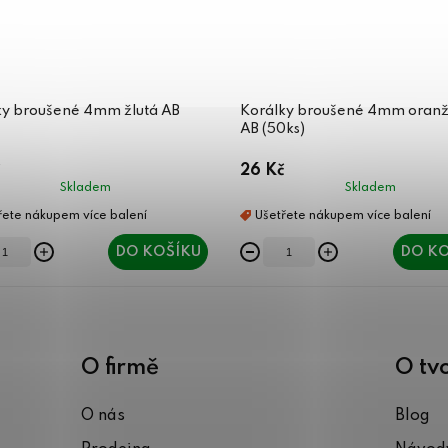
ky broušené 4mm žlutá AB
Korálky broušené 4mm oran
AB (50ks)
26 Kč
Skladem
Skladem
DO KOŠÍKU
DO KO
O firmě
O tv
O nás
Blog