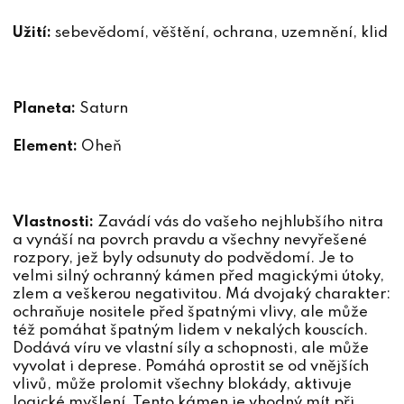
Užití:
sebevědomí, věštění, ochrana, uzemnění, klid
Planeta:
Saturn
Element:
Oheň
Vlastnosti:
Zavádí vás do vašeho nejhlubšího nitra
a vynáší na povrch pravdu a všechny nevyřešené
rozpory, jež byly odsunuty do podvědomí. Je to
velmi silný ochranný kámen před magickými útoky,
zlem a veškerou negativitou. Má dvojaký charakter:
ochraňuje nositele před špatnými vlivy, ale může
též pomáhat špatným lidem v nekalých kouscích.
Dodává víru ve vlastní síly a schopnosti, ale může
vyvolat i deprese. Pomáhá oprostit se od vnějších
vlivů, může prolomit všechny blokády, aktivuje
logické myšlení. Tento kámen je vhodný mít při