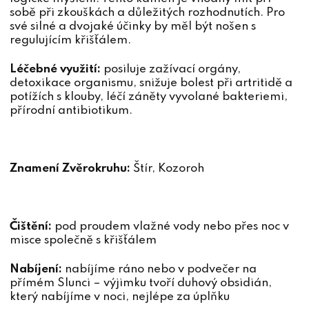
sobě při zkouškách a důležitých rozhodnutích. Pro
své silné a dvojaké účinky by měl být nošen s
regulujícím křišťálem.
Léčebné využití:
posiluje zažívací orgány,
detoxikace organismu, snižuje bolest při artritidě a
potížích s klouby, léčí záněty vyvolané bakteriemi,
přírodní antibiotikum.
Znamení Zvěrokruhu:
Štír, Kozoroh
Čištění:
pod proudem vlažné vody nebo přes noc v
misce společně s křišťálem
Nabíjení:
nabíjíme ráno nebo v podvečer na
přímém Slunci – výjimku tvoří duhový obsidián,
který nabíjíme v noci, nejlépe za úplňku