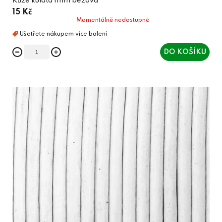
Kůže kulatá 1mm béžová
15 Kč
Momentálně nedostupné
DO KOŠÍKU