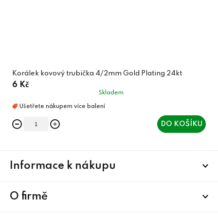
Korálek kovový trubička 4/2mm Gold Plating 24kt
6 Kč
Skladem
DO KOŠÍKU
Z
Informace k nákupu
á
p
a
O firmě
t