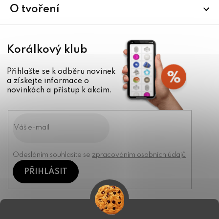
í
O tvoření
Korálkový klub
Přihlašte se k odběru novinek
a získejte informace o
novinkách a přístup k akcím.
Odesláním souhlasíte se
zpracováním osobních údajů
PŘIHLÁSIT