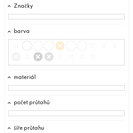
t
Značky
ů
barva
materiál
počet průtahů
šíře průtahu