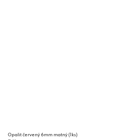
Opalit červený 6mm matný (1ks)