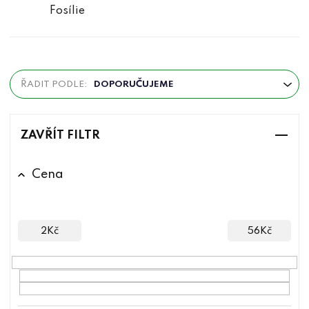
Fosílie
Ř
ŘADIT PODLE:
DOPORUČUJEME
a
z
e
ZAVŘÍT FILTR
n
í
Cena
p
r
o
2
Kč
56
Kč
d
u
k