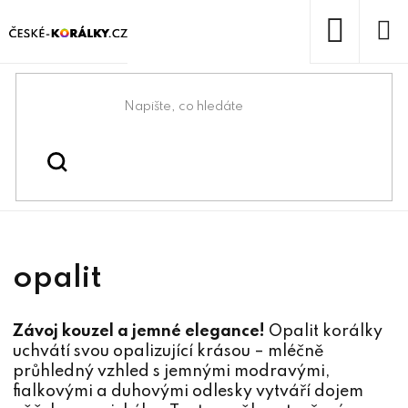
Přejít
na
obsah
NÁKUP
KOŠÍK
Domů
/
/
/
opalit
Korálky
Korálky z minerálů
opalit
Závoj kouzel a jemné elegance!
Opalit korálky
uchvátí svou opalizující krásou – mléčně
průhledný vzhled s jemnými modravými,
fialkovými a duhovými odlesky vytváří dojem