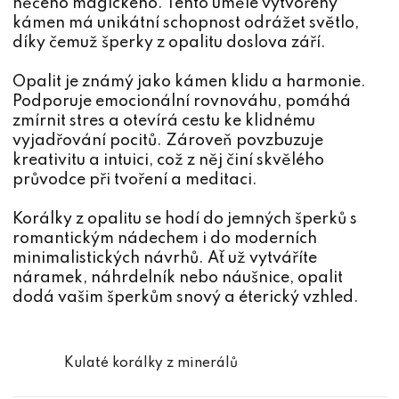
něčeho magického. Tento uměle vytvořený
kámen má unikátní schopnost odrážet světlo,
díky čemuž šperky z opalitu doslova září.
Opalit je známý jako kámen klidu a harmonie.
Podporuje emocionální rovnováhu, pomáhá
zmírnit stres a otevírá cestu ke klidnému
vyjadřování pocitů. Zároveň povzbuzuje
kreativitu a intuici, což z něj činí skvělého
průvodce při tvoření a meditaci.
Korálky z opalitu se hodí do jemných šperků s
romantickým nádechem i do moderních
minimalistických návrhů. Ať už vytváříte
náramek, náhrdelník nebo náušnice, opalit
dodá vašim šperkům snový a éterický vzhled.
Kulaté korálky z minerálů