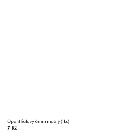
Opalit fialový 6mm matný (1ks)
7 Kč