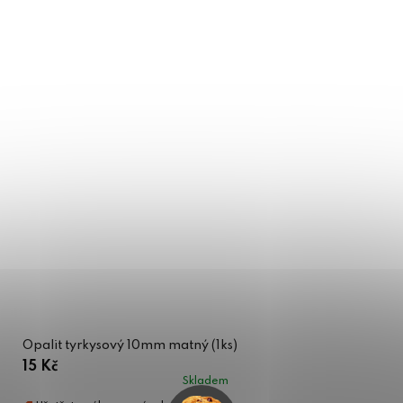
Opalit tyrkysový 10mm matný (1ks)
15 Kč
Skladem