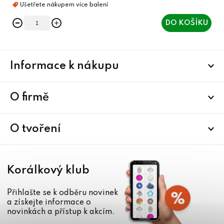
DO KOŠÍKU
Z
Informace k nákupu
á
p
a
O firmě
t
í
O tvoření
Korálkový klub
Přihlašte se k odběru novinek
a získejte informace o
novinkách a přístup k akcím.