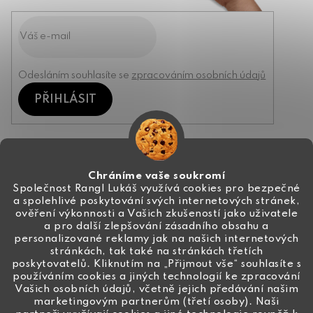
Odesláním souhlasíte se
zpracováním osobních údajů
PŘIHLÁSIT
Kontakt
Chráníme vaše soukromí
Společnost Rangl Lukáš využívá cookies pro bezpečné
a spolehlivé poskytování svých internetových stránek,
+420 774 444 191
ověření výkonnosti a Vašich zkušeností jako uživatele
a pro další zlepšování zásadního obsahu a
info
@
ceske-koralky.cz
personalizované reklamy jak na našich internetových
stránkách, tak také na stránkách třetích
poskytovatelů. Kliknutím na „Přijmout vše“ souhlasíte s
používáním cookies a jiných technologií ke zpracování
Vašich osobních údajů, včetně jejich předávání našim
marketingovým partnerům (třetí osoby). Naši