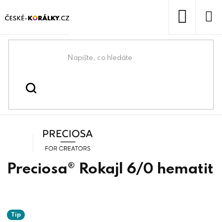
Přejít
na
obsah
NÁKUP
KOŠÍK
Domů
/
/
/
Preciosa® rokajl
Korálky
Rokajlové korálky
kulatý
Preciosa
Preciosa® Rokajl 6/0 hematit
Tip