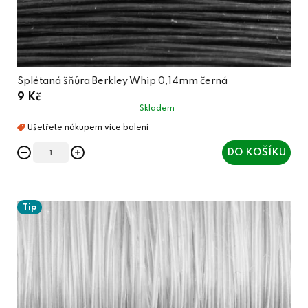
Splétaná šňůra Berkley Whip 0,14mm černá
9 Kč
Skladem
DO KOŠÍKU
Tip