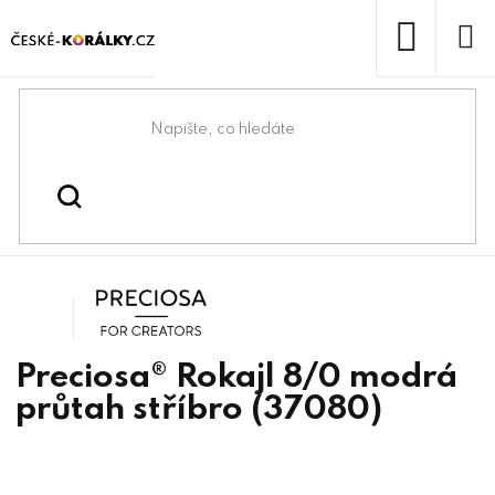
Přejít
na
obsah
NÁKUP
KOŠÍK
Domů
/
/
/
Preciosa® rokajl
Korálky
Rokajlové korálky
výrobní program
Preciosa
Preciosa® Rokajl 8/0 modrá
průtah stříbro (37080)