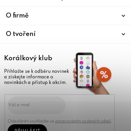
á
p
a
O firmě
t
í
O tvoření
Korálkový klub
Přihlašte se k odběru novinek
a získejte informace o
novinkách a přístup k akcím.
Odesláním souhlasíte se
zpracováním osobních údajů