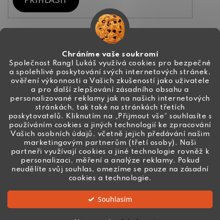
PŘIHLÁSIT
Kontakt
Chráníme vaše soukromí
Společnost Rangl Lukáš využívá cookies pro bezpečné
a spolehlivé poskytování svých internetových stránek,
+420 774 444 191
ověření výkonnosti a Vašich zkušeností jako uživatele
a pro další zlepšování zásadního obsahu a
info
@
ceske-koralky.cz
personalizované reklamy jak na našich internetových
stránkách, tak také na stránkách třetích
poskytovatelů. Kliknutím na „Přijmout vše“ souhlasíte s
používáním cookies a jiných technologií ke zpracování
Vašich osobních údajů, včetně jejich předávání našim
marketingovým partnerům (třetí osoby). Naši
partneři využívají cookies a jiné technologie rovněž k
personalizaci, měření a analýze reklamy. Pokud
neudělíte svůj souhlas, omezíme se pouze na zásadní
cookies a technologie.
Souhlasím
Vytvořil Shoptet