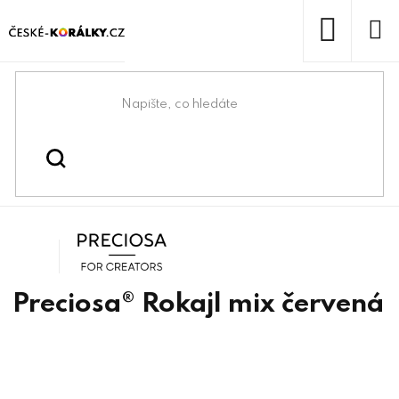
Přejít
na
obsah
NÁKUP
KOŠÍK
Domů
/
/
/
Preciosa® barevné
Korálky
Rokajlové korálky
mixy
Preciosa
Preciosa® Rokajl mix červená