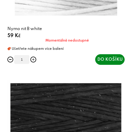
Nymo nit B white
59 Kč
Momentálně nedostupné
DO KOŠÍKU