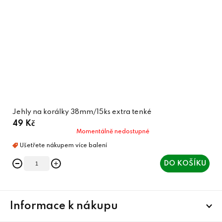
Jehly na korálky 38mm/15ks extra tenké
49 Kč
Momentálně nedostupné
DO KOŠÍKU
Z
Informace k nákupu
á