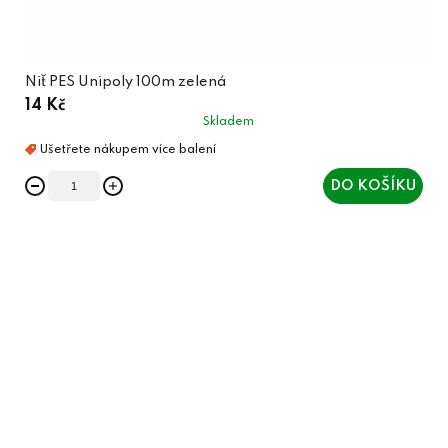
Niť PES Unipoly 100m zelená
14 Kč
Skladem
DO KOŠÍKU