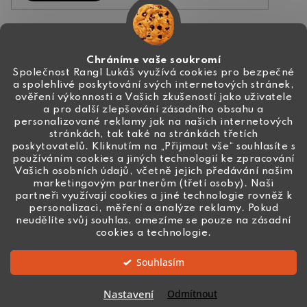
Kontakt
Chráníme vaše soukromí
Společnost Rangl Lukáš využívá cookies pro bezpečné
a spolehlivé poskytování svých internetových stránek,
+420 774 444 191
ověření výkonnosti a Vašich zkušeností jako uživatele
a pro další zlepšování zásadního obsahu a
info
@
ceske-koralky.cz
personalizované reklamy jak na našich internetových
stránkách, tak také na stránkách třetích
poskytovatelů. Kliknutím na „Přijmout vše“ souhlasíte s
používáním cookies a jiných technologií ke zpracování
Vašich osobních údajů, včetně jejich předávání našim
marketingovým partnerům (třetí osoby). Naši
partneři využívají cookies a jiné technologie rovněž k
personalizaci, měření a analýze reklamy. Pokud
neudělíte svůj souhlas, omezíme se pouze na zásadní
cookies a technologie.
Souhlasím
Vytvořil Shoptet
Nastavení
Odmítnout