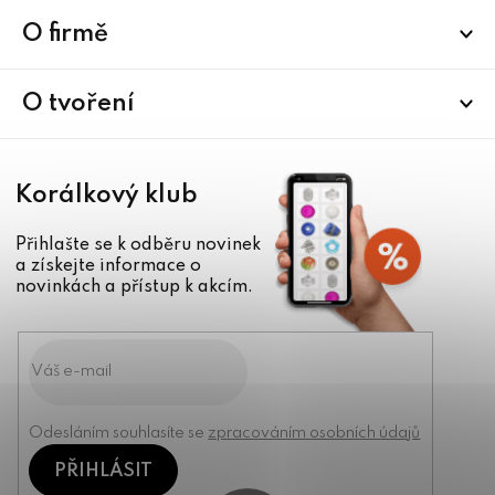
p
a
O firmě
t
í
O tvoření
Korálkový klub
Přihlašte se k odběru novinek
a získejte informace o
novinkách a přístup k akcím.
Odesláním souhlasíte se
zpracováním osobních údajů
PŘIHLÁSIT