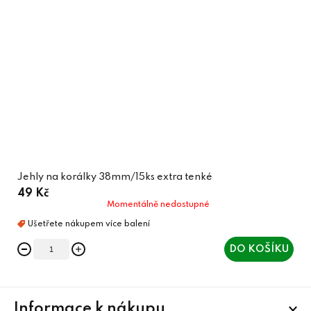
Jehly na korálky 38mm/15ks extra tenké
49 Kč
Momentálně nedostupné
DO KOŠÍKU
Z
Informace k nákupu