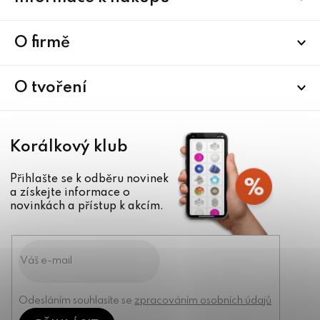
á
p
a
O firmě
t
í
O tvoření
Korálkový klub
Přihlašte se k odběru novinek
a získejte informace o
novinkách a přístup k akcím.
Odesláním souhlasíte se
zpracováním osobních údajů