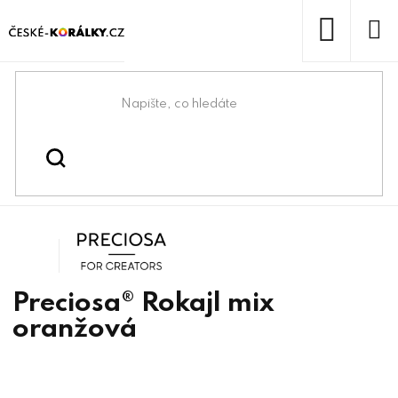
Přejít
na
obsah
NÁKUP
KOŠÍK
Domů
/
/
/
Preciosa® barevné
Korálky
Rokajlové korálky
mixy
Preciosa
Preciosa® Rokajl mix
oranžová