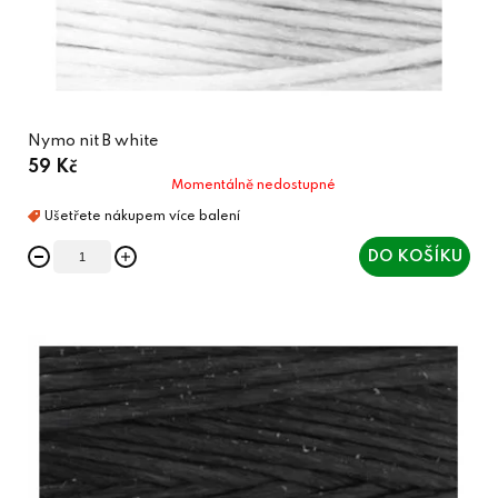
Nymo nit B white
59 Kč
Momentálně nedostupné
DO KOŠÍKU