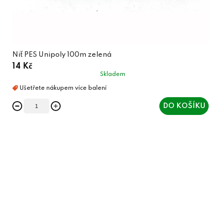
Niť PES Unipoly 100m zelená
14 Kč
Skladem
DO KOŠÍKU