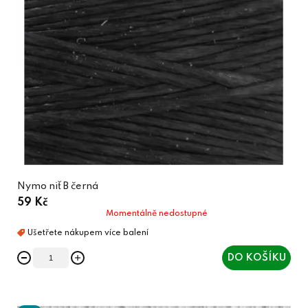
Nymo niť B černá
59 Kč
Momentálně nedostupné
DO KOŠÍKU