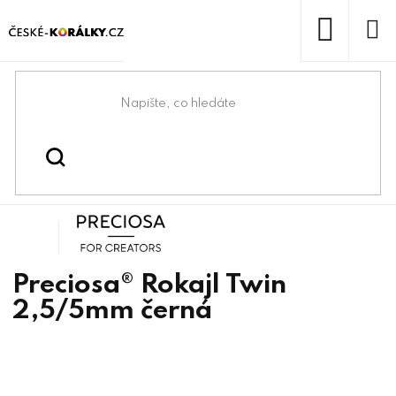
Přejít
na
obsah
NÁKUP
KOŠÍK
Domů
/
/
/
Preciosa® Twin
Korálky
Rokajlové korálky
Preciosa
Preciosa® Rokajl Twin
2,5/5mm černá