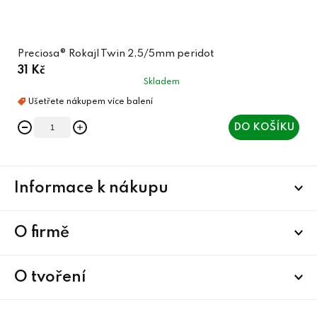
Preciosa® Rokajl Twin 2,5/5mm peridot
31 Kč
Skladem
DO KOŠÍKU
Z
Informace k nákupu
á
p
a
O firmě
t
í
O tvoření