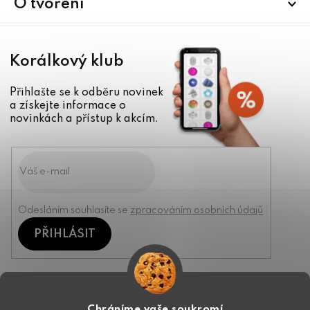
í
O tvoření
Korálkový klub
Přihlašte se k odběru novinek
a získejte informace o
novinkách a přístup k akcím.
Odesláním souhlasíte se
zpracováním osobních údajů
PŘIHLÁSIT
Kontakt
Chráníme vaše soukromí