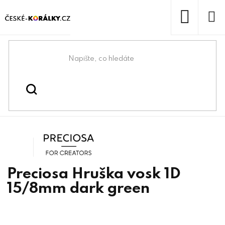
Přejít
na
obsah
NÁKUP
KOŠÍK
Domů
/
/
/
Preciosa® & lůžka
Preciosa® components
/
Preciosa® Hruška vosk 1D
Preciosa® voskové perle
Preciosa
Preciosa Hruška vosk 1D
15/8mm dark green