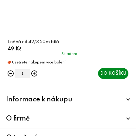
Lněná niť 42/3 50m bílá
49 Kč
Skladem
DO KOŠÍKU
Z
Informace k nákupu
á
p
a
O firmě
t