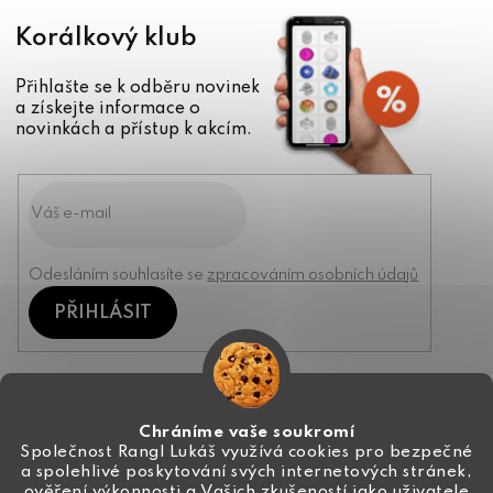
Korálkový klub
Přihlašte se k odběru novinek
a získejte informace o
novinkách a přístup k akcím.
Odesláním souhlasíte se
zpracováním osobních údajů
PŘIHLÁSIT
Kontakt
Chráníme vaše soukromí
Společnost Rangl Lukáš využívá cookies pro bezpečné
a spolehlivé poskytování svých internetových stránek,
+420 774 444 191
ověření výkonnosti a Vašich zkušeností jako uživatele