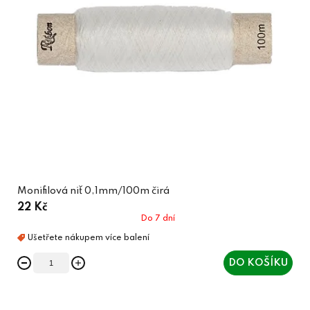
Monifilová niť 0,1mm/100m čirá
22 Kč
Do 7 dní
DO KOŠÍKU