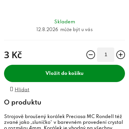
Skladem
12.8.2026
3 Kč
Měrná cena:
do košíku
Hlídat
Strojově broušený korálek Preciosa MC Rondell též
zvané jako „sluníčko“ v barevném provedení crystal
o rozměru 4mm. Korálek je vhodný na všechny