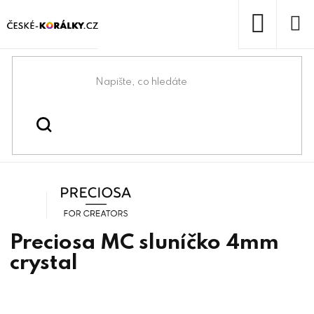
Přejít
na
obsah
NÁKUP
KOŠÍK
Domů
/
/
/
Preciosa® & lůžka
Preciosa® components
/
Preciosa® MC perle Rondelle
Preciosa® MC Korálky
Preciosa
Preciosa MC sluníčko 4mm
crystal