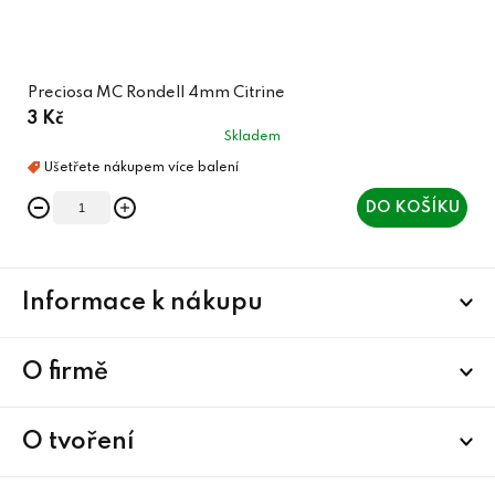
Preciosa MC Rondell 4mm Citrine
3 Kč
Skladem
DO KOŠÍKU
Z
Informace k nákupu
á
p
a
O firmě
t
í
O tvoření