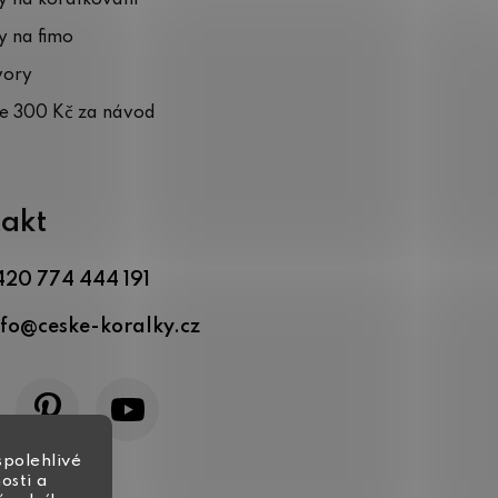
 na fimo
vory
te 300 Kč za návod
akt
420 774 444 191
nfo
@
ceske-koralky.cz
spolehlivé
osti a