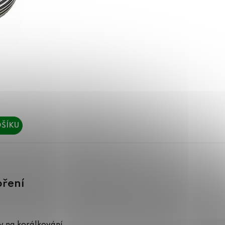
ŠÍKU
oření
 na korálkování