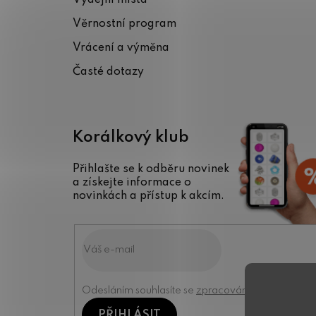
t
Věrnostní program
í
Vrácení a výměna
Časté dotazy
Korálkový klub
Přihlašte se k odběru novinek
a získejte informace o
novinkách a přístup k akcím.
Odesláním souhlasíte se
zpracováním osobních úd
PŘIHLÁSIT