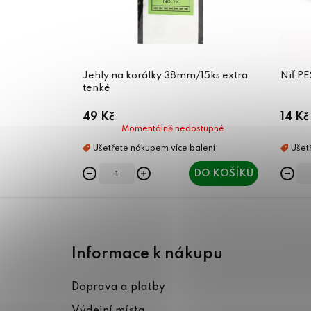
Jehly na korálky 38mm/15ks extra
Niť P
tenké
49 Kč
14 Kč
Momentálně nedostupné
DO KOŠÍKU
Z
á
Informace k nákupu
p
Doprava a platby
a
Výdejní místa