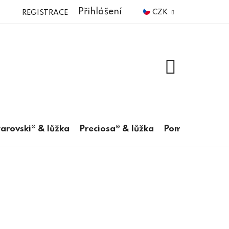
Přihlášení
CZK
REGISTRACE
NÁKUPNÍ
KOŠÍK
arovski® & lůžka
Preciosa® & lůžka
Pomůcky