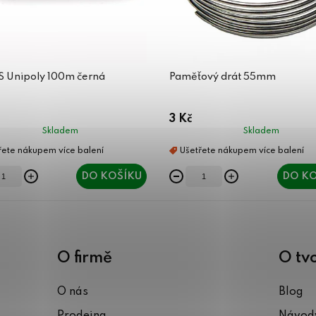
ES Unipoly 100m černá
Paměťový drát 55mm
3 Kč
Skladem
Skladem
DO KOŠÍKU
DO KO
O firmě
O tv
O nás
Blog
Prodejna
Návody