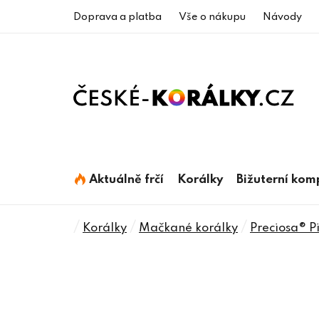
Přejít
Doprava a platba
Vše o nákupu
Návody
na
obsah
Aktuálně frčí
Korálky
Bižuterní ko
Domů
/
/
/
Korálky
Mačkané korálky
Preciosa® P