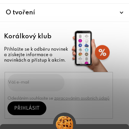
t
í
O tvoření
Korálkový klub
Přihlašte se k odběru novinek
a získejte informace o
novinkách a přístup k akcím.
Odesláním souhlasíte se
zpracováním osobních údajů
PŘIHLÁSIT