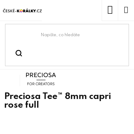
Přejít
na
obsah
NÁKUP
KOŠÍK
Domů
/
/
/
Preciosa® Tee™
Korálky
Mačkané korálky
Preciosa
Preciosa Tee™ 8mm capri
rose full