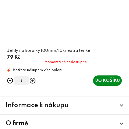
Jehly na korálky 100mm/10ks extra tenké
79 Kč
Momentálně nedostupné
DO KOŠÍKU
Z
Informace k nákupu
á
p
a
O firmě