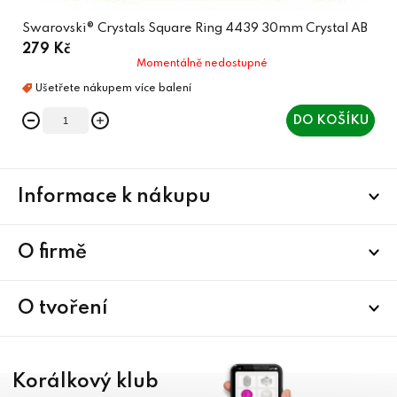
Swarovski® Crystals Square Ring 4439 30mm Crystal AB
279 Kč
Momentálně nedostupné
DO KOŠÍKU
Z
Informace k nákupu
á
p
a
O firmě
t
í
O tvoření
Korálkový klub