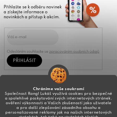
Přihlašte se k odběru novinek
a získejte informace o
novinkách a přístup k akcím.
Odesláním souhlasíte se
zpracováním osobních údajů
PŘIHLÁSIT
Kontakt
Chráníme vaše soukromí
Společnost Rangl Lukáš využívá cookies pro bezpečné
a spolehlivé poskytování svých internetových stránek,
+420 774 444 191
ověření výkonnosti a Vašich zkušeností jako uživatele
a pro další zlepšování zásadního obsahu a
info
@
ceske-koralky.cz
personalizované reklamy jak na našich internetových