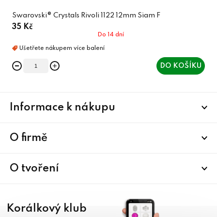
Swarovski® Crystals Rivoli 1122 12mm Siam F
35 Kč
Do 14 dní
DO KOŠÍKU
Z
Informace k nákupu
á
p
a
O firmě
t
í
O tvoření
Korálkový klub