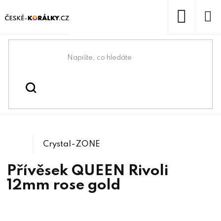
Přejít
na
obsah
NÁKUP
KOŠÍK
Domů
/
/
Komponenty na Swarovski®
Swarovski® & lůžka
/
1122 Rivoli
Crystals
Crystal-ZONE
Přívěsek QUEEN Rivoli
12mm rose gold