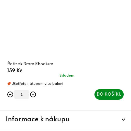
Řetízek 3mm Rhodium
159 Kč
Skladem
DO KOŠÍKU
Z
Informace k nákupu
á
p