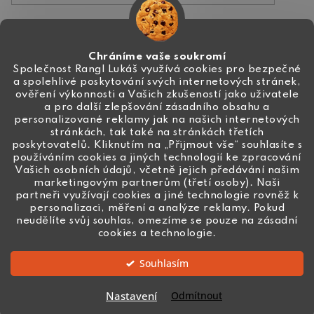
Kontakt
Chráníme vaše soukromí
Společnost Rangl Lukáš využívá cookies pro bezpečné
a spolehlivé poskytování svých internetových stránek,
+420 774 444 191
ověření výkonnosti a Vašich zkušeností jako uživatele
a pro další zlepšování zásadního obsahu a
info
@
ceske-koralky.cz
personalizované reklamy jak na našich internetových
stránkách, tak také na stránkách třetích
poskytovatelů. Kliknutím na „Přijmout vše“ souhlasíte s
používáním cookies a jiných technologií ke zpracování
Vašich osobních údajů, včetně jejich předávání našim
marketingovým partnerům (třetí osoby). Naši
partneři využívají cookies a jiné technologie rovněž k
personalizaci, měření a analýze reklamy. Pokud
neudělíte svůj souhlas, omezíme se pouze na zásadní
cookies a technologie.
Souhlasím
Vytvořil Shoptet
Nastavení
Odmítnout