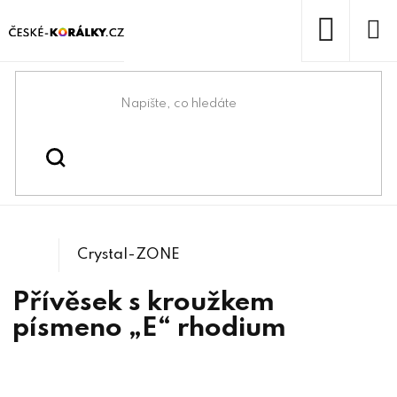
Přejít
na
obsah
NÁKUP
KOŠÍK
Domů
/
/
/
Swarovski® & lůžka
Swarovski® crystals
Štrasové komponenty
Crystal-ZONE
Přívěsek s kroužkem
písmeno „E“ rhodium