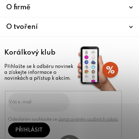
a
O firmě
t
í
O tvoření
Korálkový klub
Přihlašte se k odběru novinek
a získejte informace o
novinkách a přístup k akcím.
Odesláním souhlasíte se
zpracováním osobních údajů
PŘIHLÁSIT