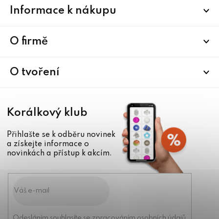
Z
Informace k nákupu
á
p
a
O firmě
t
í
O tvoření
Korálkový klub
Přihlašte se k odběru novinek
a získejte informace o
novinkách a přístup k akcím.
Odesláním souhlasíte se
zpracováním osobních údajů