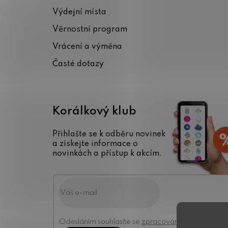
a
Výdejní místa
t
Věrnostní program
í
Vrácení a výměna
Časté dotazy
Korálkový klub
Přihlašte se k odběru novinek
a získejte informace o
novinkách a přístup k akcím.
Odesláním souhlasíte se
zpracováním osobních úd