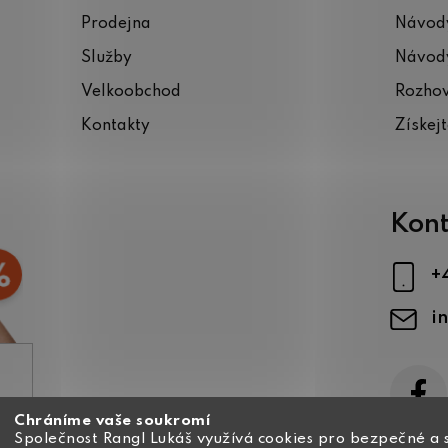
Prodejna
Návody
Služby
Návody
Velkoobchod
Rozho
Kontakty
Získej
Kont
+
i
Chráníme vaše soukromí
ajů
Společnost Rangl Lukáš využívá cookies pro bezpečné a 