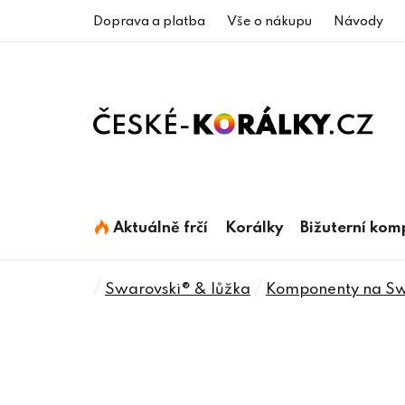
Přejít
Doprava a platba
Vše o nákupu
Návody
na
obsah
Aktuálně frčí
Korálky
Bižuterní ko
Domů
/
/
Swarovski® & lůžka
Komponenty na Swa