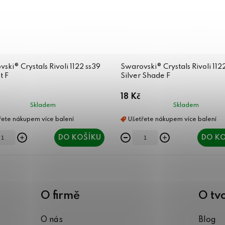
ski® Crystals Rivoli 1122 ss39
Swarovski® Crystals Rivoli 112
t F
Silver Shade F
18 Kč
Skladem
Skladem
DO KOŠÍKU
DO KO
O firmě
O tv
O nás
Blog