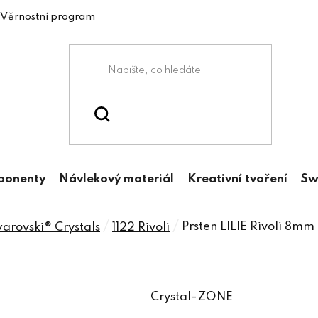
Věrnostní program
mponenty
Návlekový materiál
Kreativní tvoření
Sw
/
/
Prsten LILIE Rivoli 8m
rovski® Crystals
1122 Rivoli
Crystal-ZONE