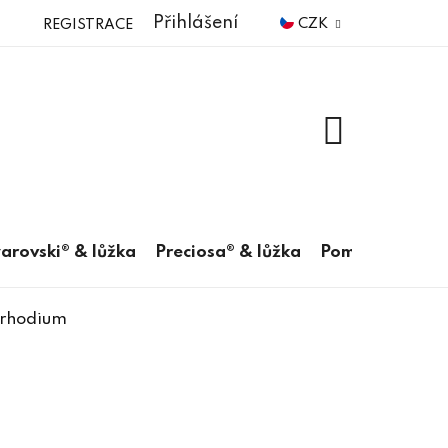
Přihlášení
CZK
REGISTRACE
NÁKUPNÍ
KOŠÍK
arovski® & lůžka
Preciosa® & lůžka
Pomůcky
m rhodium