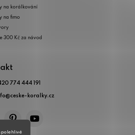
 na korálkování
 na fimo
vory
te 300 Kč za návod
akt
420 774 444 191
nfo
@
ceske-koralky.cz
spolehlivé