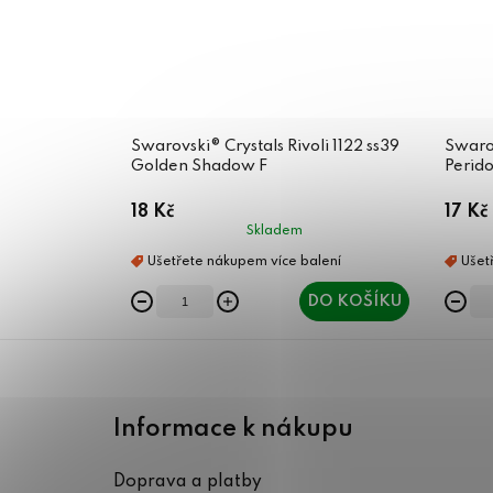
Swarovski® Crystals Rivoli 1122 ss39
Swarov
Golden Shadow F
Perido
18 Kč
17 Kč
Skladem
DO KOŠÍKU
Z
á
Informace k nákupu
p
Doprava a platby