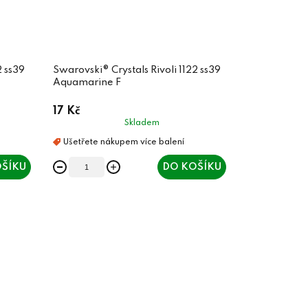
2 ss39
Swarovski® Crystals Rivoli 1122 ss39
Aquamarine F
17 Kč
Skladem
ŠÍKU
DO KOŠÍKU