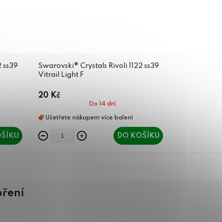
2 ss39
Swarovski® Crystals Rivoli 1122 ss39
Vitrail Light F
20 Kč
Do 14 dní
ŠÍKU
DO KOŠÍKU
oření