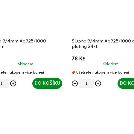
a 9/4mm Ag925/1000
Šlupna 9/4mm Ag925/1000 g
um
plating 24kt
78 Kč
Skladem
Skladem
DO KOŠÍKU
DO KO