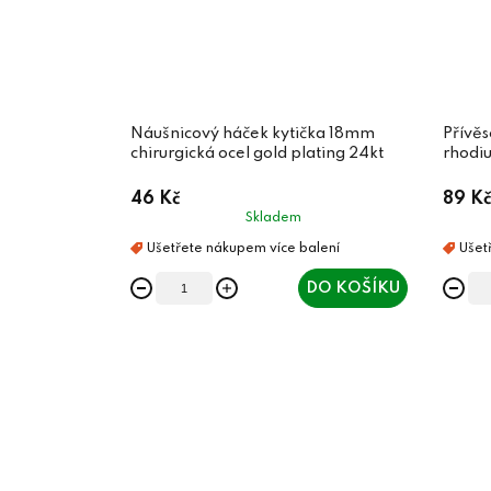
Náušnicový háček kytička 18mm
Přívě
chirurgická ocel gold plating 24kt
rhodi
46 Kč
89 Kč
Skladem
DO KOŠÍKU