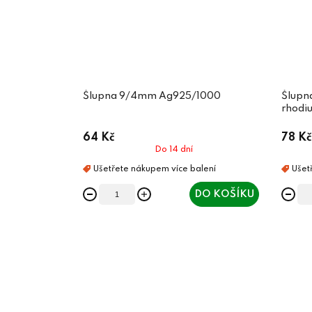
Šlupna 9/4mm Ag925/1000
Šlupn
rhodi
64 Kč
78 Kč
Do 14 dní
DO KOŠÍKU