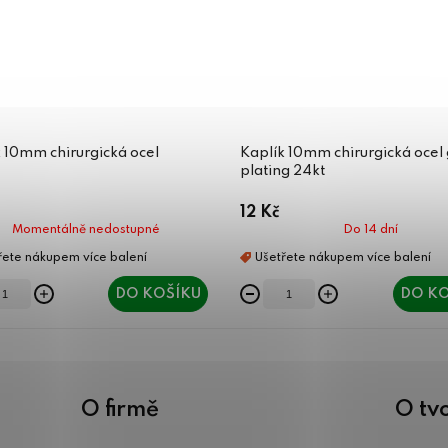
 10mm chirurgická ocel
Kaplík 10mm chirurgická ocel
plating 24kt
12 Kč
Momentálně nedostupné
Do 14 dní
DO KOŠÍKU
DO KO
O firmě
O tv