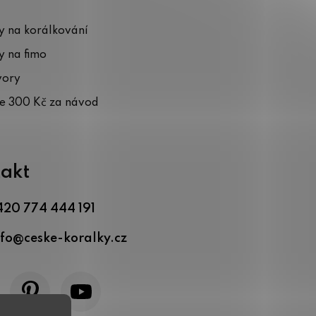
 na korálkování
 na fimo
vory
te 300 Kč za návod
akt
420 774 444 191
nfo
@
ceske-koralky.cz