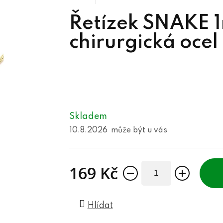
Řetízek SNAKE
chirurgická ocel
Skladem
10.8.2026
169 Kč
Měrná cena:
Hlídat