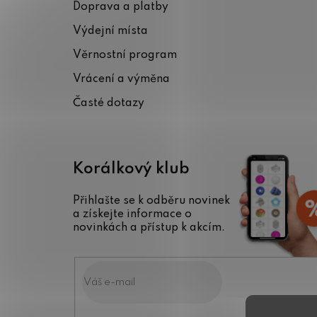
Doprava a platby
a
Výdejní místa
t
Věrnostní program
í
Vrácení a výměna
Časté dotazy
Korálkový klub
Přihlašte se k odběru novinek
a získejte informace o
novinkách a přístup k akcím.