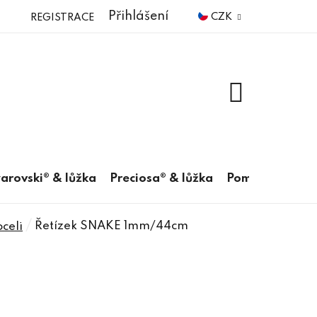
Přihlášení
CZK
REGISTRACE
NÁKUPNÍ
KOŠÍK
arovski® & lůžka
Preciosa® & lůžka
Pomůcky
/
Řetízek SNAKE 1mm/44cm
oceli