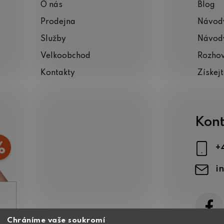
O nás
Blog
Prodejna
Návody
Služby
Návody
Velkoobchod
Rozho
Kontakty
Získej
Kont
+
i
Chráníme vaše soukromí