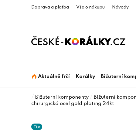
Přejít
Doprava a platba
Vše o nákupu
Návody
na
obsah
Aktuálně frčí
Korálky
Bižuterní ko
Domů
/
/
Bižuterní komponenty
Bižuterní kompone
chirurgická ocel gold plating 24kt
Tip