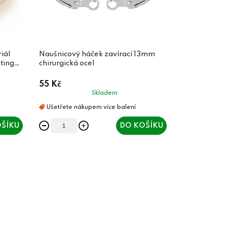
iál
Naušnicový háček zavírací 13mm
ting
chirurgická ocel
55 Kč
Skladem
ŠÍKU
DO KOŠÍKU