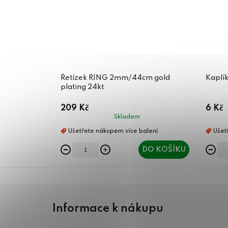
Řetízek RING 2mm/44cm gold
Kaplík
plating 24kt
209 Kč
6 Kč
Skladem
DO KOŠÍKU
Z
á
Informace k nákupu
p