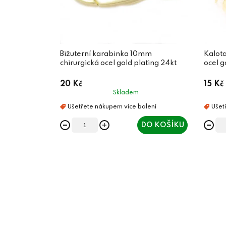
Bižuterní karabinka 10mm
Kalot
chirurgická ocel gold plating 24kt
ocel g
20 Kč
15 Kč
Skladem
DO KOŠÍKU