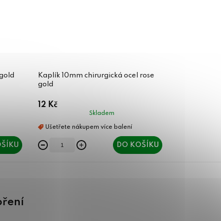
 gold
Kaplík 10mm chirurgická ocel rose
gold
12 Kč
Skladem
ŠÍKU
DO KOŠÍKU
oření