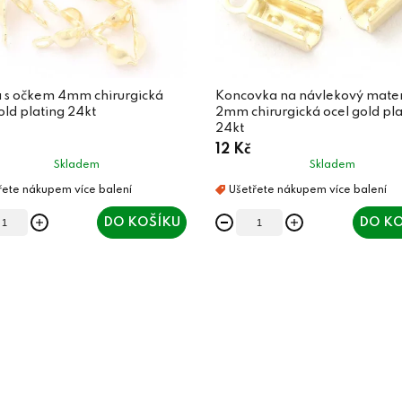
a s očkem 4mm chirurgická
Koncovka na návlekový mater
old plating 24kt
2mm chirurgická ocel gold pla
24kt
12 Kč
Skladem
Skladem
DO KOŠÍKU
DO KO