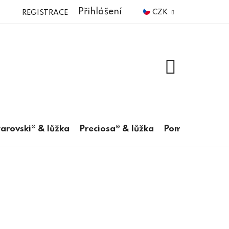
Přihlášení
CZK
REGISTRACE
NÁKUPNÍ
KOŠÍK
arovski® & lůžka
Preciosa® & lůžka
Pomůcky