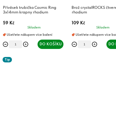
Přívěsek trubička Cosmic Ring
Brož crystalROCKS čtve
3x14mm krapny rhodium
rhodium
59 Kč
109 Kč
Skladem
Skladem
DO KOŠÍKU
DO 
Tip