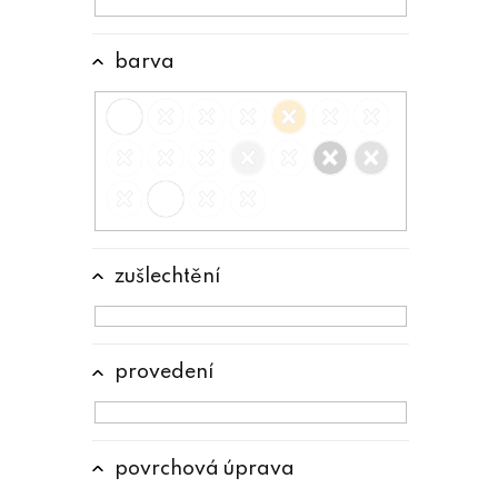
í
p
barva
a
n
e
l
zušlechtění
provedení
povrchová úprava