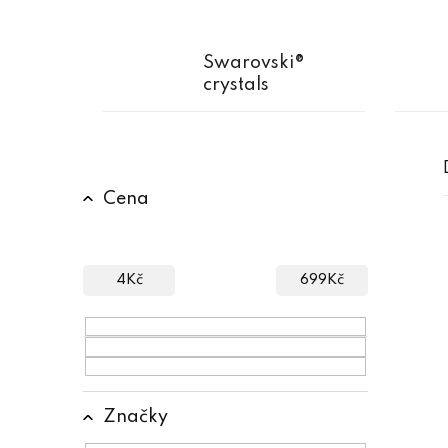
Swarovski®
crystals
P
Cena
o
s
t
4
Kč
699
Kč
r
a
n
n
Značky