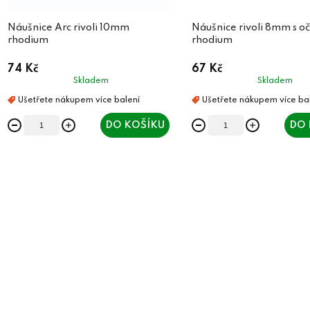
o
d
d
Náušnice Arc rivoli 10mm
Náušnice rivoli 8mm s 
u
rhodium
rhodium
u
k
74 Kč
67 Kč
k
t
Skladem
Skladem
t
ů
ů
DO KOŠÍKU
DO 