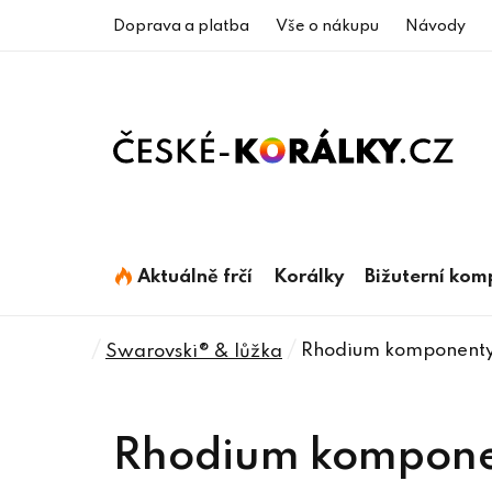
Přejít
Doprava a platba
Vše o nákupu
Návody
na
obsah
Aktuálně frčí
Korálky
Bižuterní ko
Domů
/
/
Rhodium komponenty
Swarovski® & lůžka
Rhodium kompone