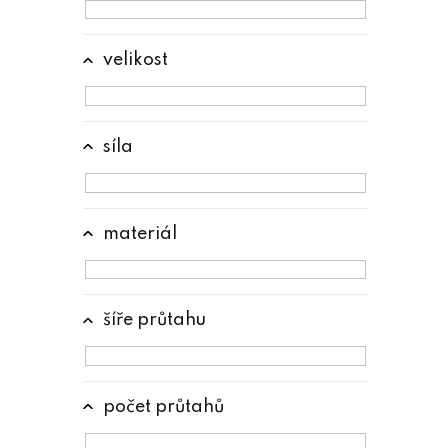
velikost
síla
materiál
šíře průtahu
počet průtahů