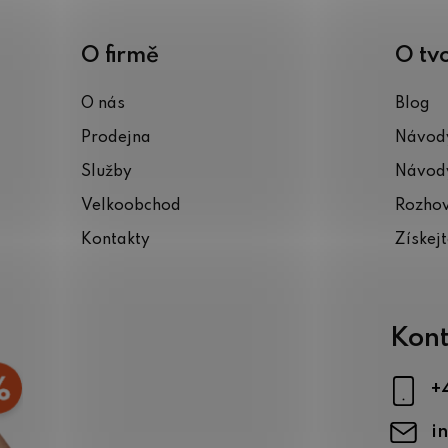
v
ý
O firmě
O tv
p
i
O nás
Blog
s
Prodejna
Návody
u
Služby
Návody
Velkoobchod
Rozho
Kontakty
Získej
Kont
+
i