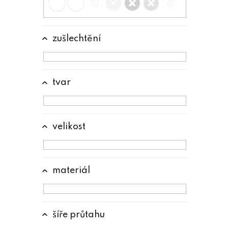
e
l
zušlechtění
tvar
velikost
materiál
šíře průtahu