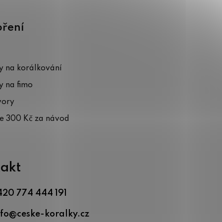
oření
 na korálkování
 na fimo
vory
te 300 Kč za návod
akt
420 774 444 191
nfo
@
ceske-koralky.cz