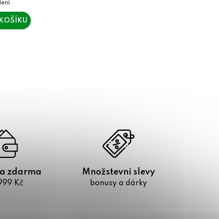
KOŠÍKU
a zdarma
Množstevní slevy
999 Kč
bonusy a dárky