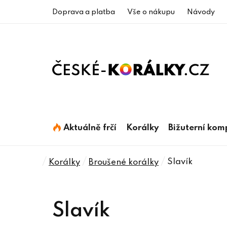
Přejít
Doprava a platba
Vše o nákupu
Návody
na
obsah
Aktuálně frčí
Korálky
Bižuterní ko
Domů
/
/
/
Slavík
Korálky
Broušené korálky
Slavík