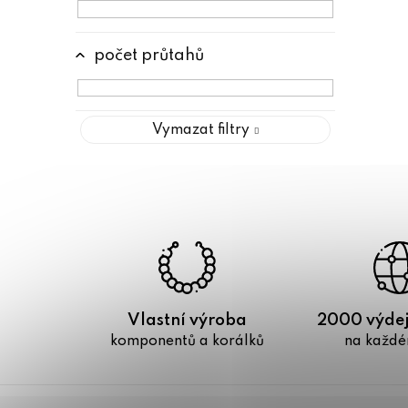
počet průtahů
Vymazat filtry
Vlastní výroba
2000 výdej
komponentů a korálků
na každé