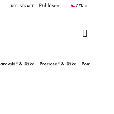
Přihlášení
CZK
REGISTRACE
NÁKUPNÍ
KOŠÍK
arovski® & lůžka
Preciosa® & lůžka
Pomůcky