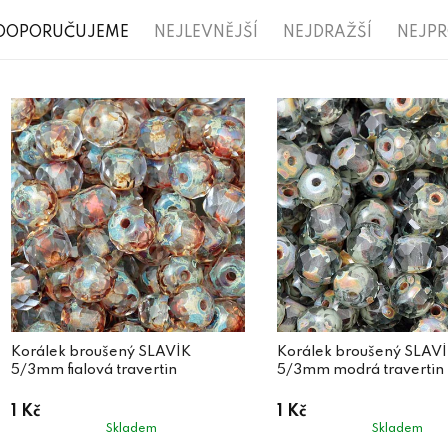
Ř
DOPORUČUJEME
NEJLEVNĚJŠÍ
NEJDRAŽŠÍ
NEJP
a
V
z
ý
e
p
n
i
í
s
p
p
r
r
o
o
d
d
Korálek broušený SLAVÍK
Korálek broušený SLAV
u
5/3mm fialová travertin
5/3mm modrá travertin
u
k
1 Kč
1 Kč
k
t
Skladem
Skladem