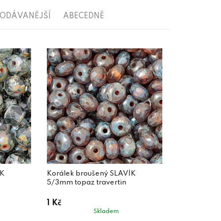
RODÁVANĚJŠÍ
ABECEDNĚ
ÍK
Korálek broušený SLAVÍK
5/3mm topaz travertin
1 Kč
Skladem