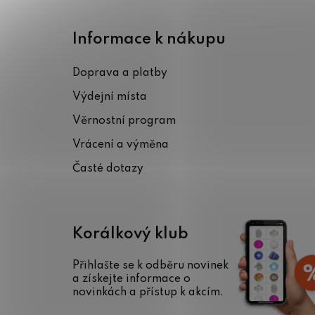
Z
á
Informace k nákupu
p
Doprava a platby
a
Výdejní místa
t
Věrnostní program
í
Vrácení a výměna
Časté dotazy
Korálkový klub
Přihlašte se k odběru novinek
a získejte informace o
novinkách a přístup k akcím.