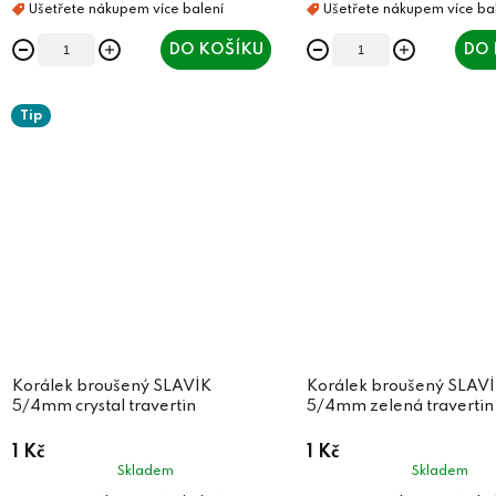
t
ů
ů
DO KOŠÍKU
DO 
Tip
Korálek broušený SLAVÍK
Korálek broušený SLAV
5/4mm crystal travertin
5/4mm zelená travertin
1 Kč
1 Kč
Skladem
Skladem