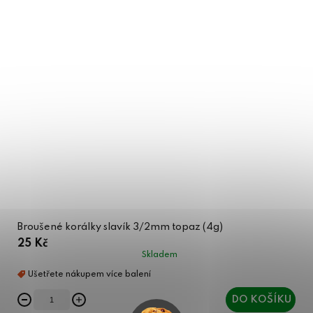
Broušené korálky slavík 3/2mm topaz (4g)
25 Kč
Skladem
DO KOŠÍKU