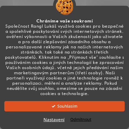
Chráníme vaše soukromí
O
Společnost Rangl Lukáš využívá cookies pro bezpečné
v
a spolehlivé poskytování svých internetových stránek,
l
ověření výkonnosti a Vašich zkušeností jako uživatele
a pro další zlepšování zásadního obsahu a
á
personalizované reklamy jak na našich internetových
d
stránkách, tak také na stránkách třetích
a
poskytovatelů. Kliknutím na „Přijmout vše“ souhlasíte s
používáním cookies a jiných technologií ke zpracování
c
Vašich osobních údajů, včetně jejich předávání našim
í
marketingovým partnerům (třetí osoby). Naši
p
partneři využívají cookies a jiné technologie rovněž k
r
personalizaci, měření a analýze reklamy. Pokud
Vlastní výroba
neudělíte svůj souhlas, omezíme se pouze na zásadní
v
komponentů a korálků
cookies a technologie.
k
y
Souhlasím
v
ý
Nastavení
Odmítnout
2000 výdejních míst
p
na každém rohu