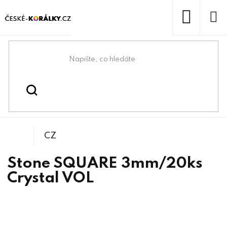
Přejít
na
obsah
NÁKUP
KOŠÍK
Domů
/
/
/
Tvarové kameny
Korálky
Bižuterní kameny
CZ
Stone SQUARE 3mm/20ks
Crystal VOL