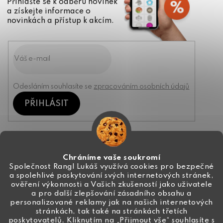
Přihlašte se k odběru novinek
a získejte informace o
novinkách a přístup k akcím.
Odesláním souhlasíte se
zpracováním osobních údajů
PŘIHLÁSIT
Kontakt
Chráníme vaše soukromí
Společnost Rangl Lukáš využívá cookies pro bezpečné
a spolehlivé poskytování svých internetových stránek,
+420 774 444 191
ověření výkonnosti a Vašich zkušeností jako uživatele
a pro další zlepšování zásadního obsahu a
info
@
ceske-koralky.cz
personalizované reklamy jak na našich internetových
stránkách, tak také na stránkách třetích
poskytovatelů. Kliknutím na „Přijmout vše“ souhlasíte s