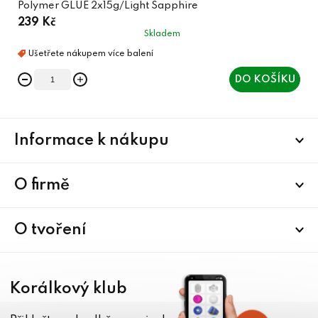
Polymer GLUE 2x15g/Light Sapphire
239 Kč
Skladem
DO KOŠÍKU
Z
Informace k nákupu
á
p
a
O firmě
t
í
O tvoření
Korálkový klub