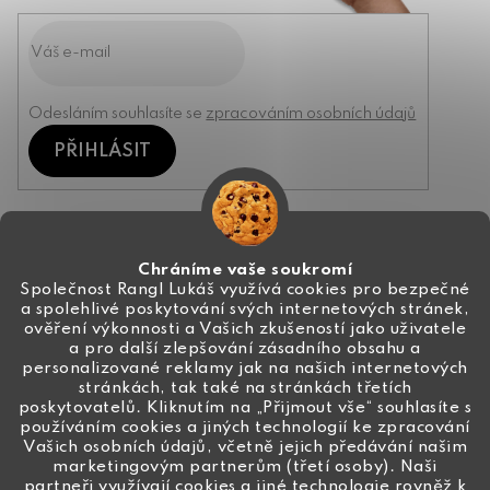
Odesláním souhlasíte se
zpracováním osobních údajů
PŘIHLÁSIT
Kontakt
Chráníme vaše soukromí
Společnost Rangl Lukáš využívá cookies pro bezpečné
a spolehlivé poskytování svých internetových stránek,
+420 774 444 191
ověření výkonnosti a Vašich zkušeností jako uživatele
a pro další zlepšování zásadního obsahu a
info
@
ceske-koralky.cz
personalizované reklamy jak na našich internetových
stránkách, tak také na stránkách třetích
poskytovatelů. Kliknutím na „Přijmout vše“ souhlasíte s
používáním cookies a jiných technologií ke zpracování
Vašich osobních údajů, včetně jejich předávání našim
marketingovým partnerům (třetí osoby). Naši
partneři využívají cookies a jiné technologie rovněž k