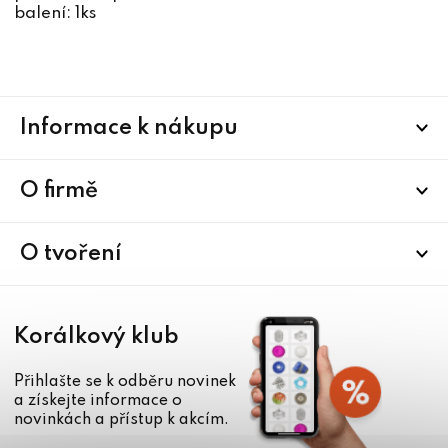
balení: 1ks
Z
Informace k nákupu
á
p
a
O firmě
t
í
O tvoření
Korálkový klub
Přihlašte se k odběru novinek
a získejte informace o
novinkách a přístup k akcím.