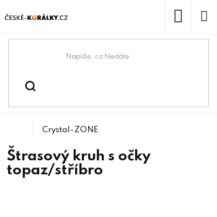
Přejít
na
obsah
NÁKUP
KOŠÍK
Domů
/
/
Štrasové komponenty
Bižuterní komponenty
Crystal-ZONE
Štrasový kruh s očky
topaz/stříbro