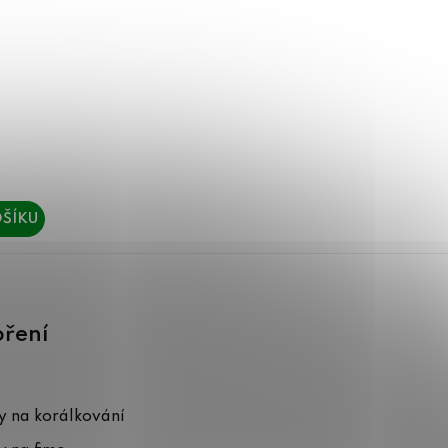
ŠÍKU
oření
 na korálkování