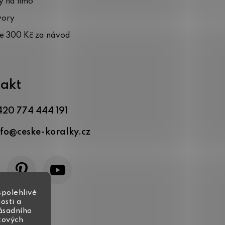
 na fimo
vory
te 300 Kč za návod
akt
420 774 444 191
nfo
@
ceske-koralky.cz
spolehlivé
osti a
zásadního
tových