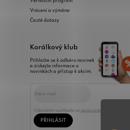
Věrnostní program
í
Vrácení a výměna
Časté dotazy
Korálkový klub
Přihlašte se k odběru novinek
a získejte informace o
novinkách a přístup k akcím.
Odesláním souhlasíte se
zpracováním osobních úd
PŘIHLÁSIT