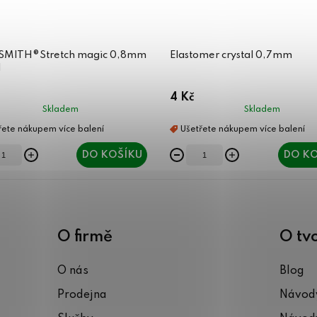
SMITH®Stretch magic 0,8mm
Elastomer crystal 0,7mm
l
4 Kč
Skladem
Skladem
DO KOŠÍKU
DO KO
O firmě
O tv
O nás
Blog
Prodejna
Návody