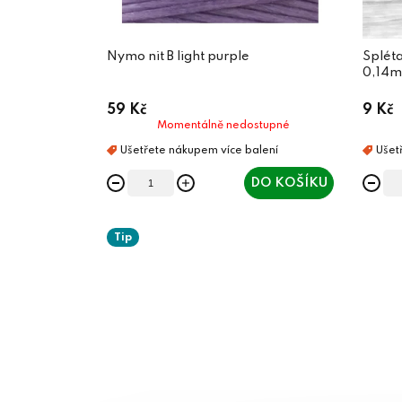
Nymo nit B light purple
Splét
0,14m
59 Kč
9 Kč
Momentálně nedostupné
DO KOŠÍKU
Tip