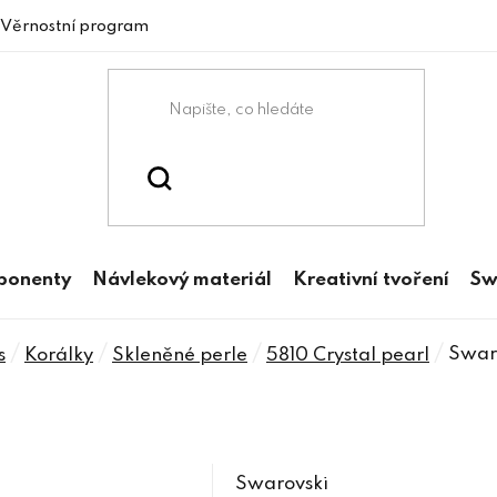
Věrnostní program
mponenty
Návlekový materiál
Kreativní tvoření
Sw
/
/
/
/
Swaro
s
Korálky
Skleněné perle
5810 Crystal pearl
Swarovski