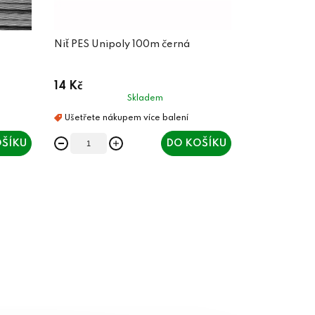
Niť PES Unipoly 100m černá
14 Kč
Skladem
ŠÍKU
DO KOŠÍKU