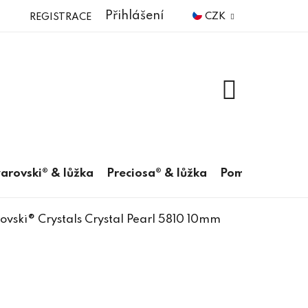
Přihlášení
CZK
REGISTRACE
NÁKUPNÍ
KOŠÍK
arovski® & lůžka
Preciosa® & lůžka
Pomůcky
vski® Crystals Crystal Pearl 5810 10mm