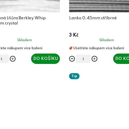
aná šňůra Berkley Whip
Lanko 0,45mm stříbrné
m crystal
3 Kč
Skladem
Skladem
DO KOŠÍKU
DO KO
Tip