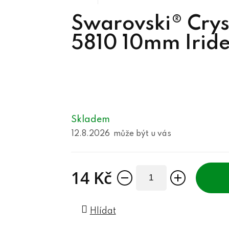
Swarovski® Cryst
5810 10mm Irid
Skladem
12.8.2026
14 Kč
Měrná cena:
Hlídat