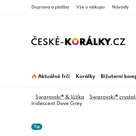
Přejít
Doprava a platba
Vše o nákupu
Návody
na
obsah
Aktuálně frčí
Korálky
Bižuterní ko
Domů
/
/
Swarovski® & lůžka
Swarovski® crystal
Iridescent Dove Grey
Tip