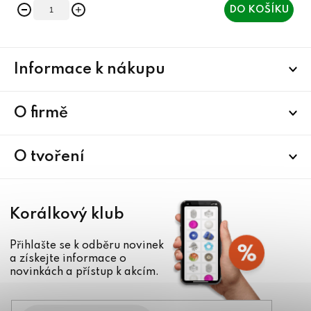
DO KOŠÍKU
Z
Informace k nákupu
á
p
a
O firmě
t
í
O tvoření
Korálkový klub
Přihlašte se k odběru novinek
a získejte informace o
novinkách a přístup k akcím.