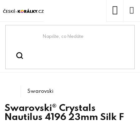
Přejít
na
obsah
NÁKUP
KOŠÍK
Domů
/
/
/
Swarovski® & lůžka
Swarovski® crystals
/
4196 Nautilus
Tvarové kameny
Swarovski
Swarovski® Crystals
Nautilus 4196 23mm Silk F