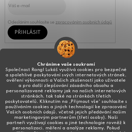
Odesláním souhlasíte se
zpracováním osobních údajů
PŘIHLÁSIT
Kontakt
Chráníme vaše soukromí
Společnost Rangl Lukáš využívá cookies pro bezpečné
a spolehlivé poskytování svých internetových stránek,
+420 774 444 191
ověření výkonnosti a Vašich zkušeností jako uživatele
a pro další zlepšování zásadního obsahu a
info
@
ceske-koralky.cz
personalizované reklamy jak na našich internetových
stránkách, tak také na stránkách třetích
poskytovatelů. Kliknutím na „Přijmout vše“ souhlasíte s
používáním cookies a jiných technologií ke zpracování
Vašich osobních údajů, včetně jejich předávání našim
marketingovým partnerům (třetí osoby). Naši
partneři využívají cookies a jiné technologie rovněž k
personalizaci, měření a analýze reklamy. Pokud