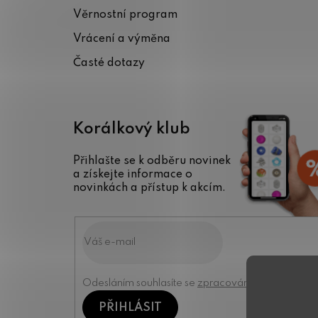
t
Věrnostní program
í
Vrácení a výměna
Časté dotazy
Korálkový klub
Přihlašte se k odběru novinek
a získejte informace o
novinkách a přístup k akcím.
Odesláním souhlasíte se
zpracováním osobních úd
PŘIHLÁSIT