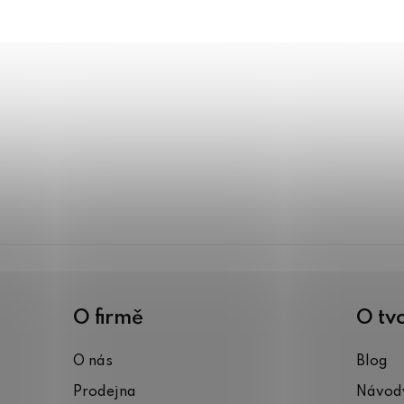
O firmě
O tv
O nás
Blog
Prodejna
Návody