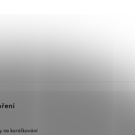
oření
 na korálkování