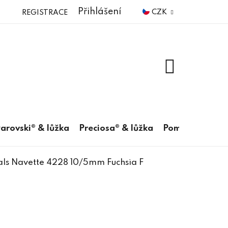
Přihlášení
CZK
REGISTRACE
NÁKUPNÍ
KOŠÍK
arovski® & lůžka
Preciosa® & lůžka
Pomůcky
als Navette 4228 10/5mm Fuchsia F