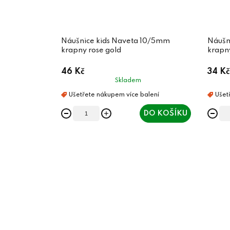
Náušnice kids Naveta 10/5mm
Náušn
krapny rose gold
krapny
46 Kč
34 Kč
Skladem
DO KOŠÍKU