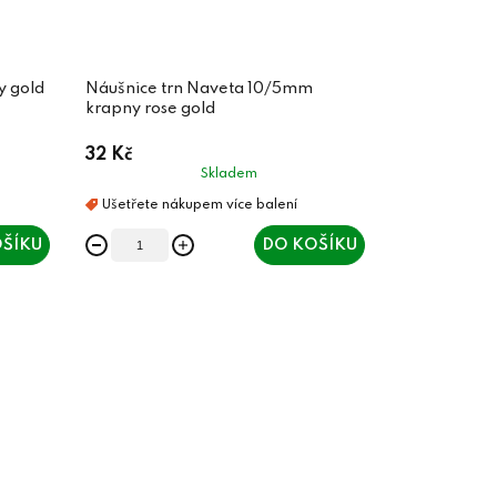
y gold
Náušnice trn Naveta 10/5mm
krapny rose gold
32 Kč
Skladem
ŠÍKU
DO KOŠÍKU