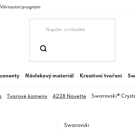
Věrnostní program
mponenty
Návlekový materiál
Kreativní tvoření
Sw
/
/
/
Swarovski® Cryst
s
Tvarové kameny
4228 Navette
Swarovski