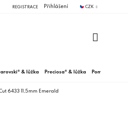
Přihlášení
CZK
REGISTRACE
NÁKUPNÍ
KOŠÍK
arovski® & lůžka
Preciosa® & lůžka
Pomůcky
 Cut 6433 11,5mm Emerald