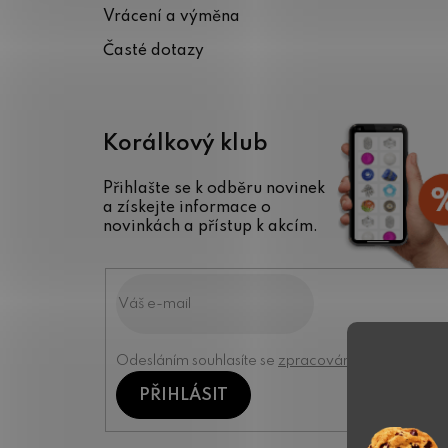
Vrácení a výměna
Časté dotazy
Korálkový klub
Přihlašte se k odběru novinek
a získejte informace o
novinkách a přístup k akcím.
Odesláním souhlasíte se
zpracováním osobních úd
PŘIHLÁSIT