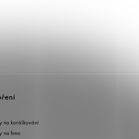
oření
 na korálkování
 na fimo