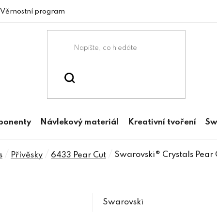
Věrnostní program
mponenty
Návlekový materiál
Kreativní tvoření
Sw
/
/
/
Swarovski® Crystals Pear
s
Přívěsky
6433 Pear Cut
Swarovski