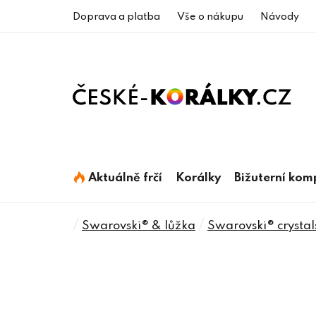
Přejít
Doprava a platba
Vše o nákupu
Návody
na
obsah
Aktuálně frčí
Korálky
Bižuterní ko
Domů
/
/
Swarovski® & lůžka
Swarovski® crystal