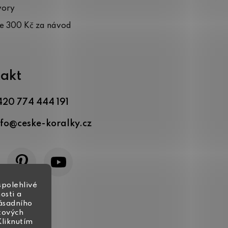
vory
te 300 Kč za návod
akt
420 774 444 191
nfo
@
ceske-koralky.cz
spolehlivé
osti a
zásadního
tových
Kliknutím