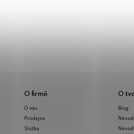
O firmě
O tv
O nás
Blog
Prodejna
Návody
Služby
Návody