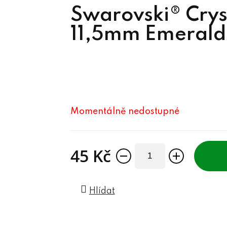
Swarovski® Crys
11,5mm Emerald
Momentálně nedostupné
45 Kč
Měrná cena:
Hlídat