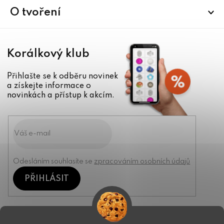
í
O tvoření
Korálkový klub
Přihlašte se k odběru novinek
a získejte informace o
novinkách a přístup k akcím.
Odesláním souhlasíte se
zpracováním osobních údajů
PŘIHLÁSIT