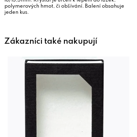
18/13,5mm. Krystal je určen k lepení do lůžek,
polymerových hmot, či obšívání. Balení obsahuje
jeden kus.