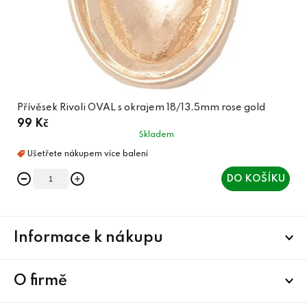
Přívěsek Rivoli OVAL s okrajem 18/13,5mm rose gold
99 Kč
Skladem
DO KOŠÍKU
Z
Informace k nákupu
á
p
a
O firmě
t