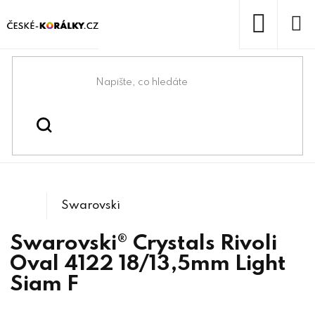
Přejít
na
obsah
NÁKUP
KOŠÍK
Domů
/
/
/
Swarovski® & lůžka
Swarovski® crystals
/
4122 Rivoli Oval
Tvarové kameny
Swarovski
Swarovski® Crystals Rivoli
Oval 4122 18/13,5mm Light
Siam F