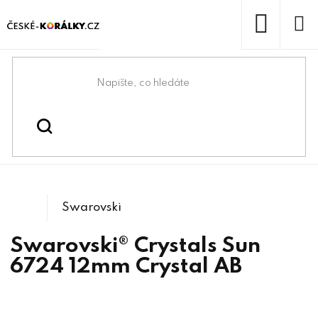
Přejít
na
obsah
NÁKUP
KOŠÍK
Domů
/
/
/
Swarovski® & lůžka
Swarovski® crystals
/
6724 Sun
Přívěsky
Swarovski
Swarovski® Crystals Sun
6724 12mm Crystal AB