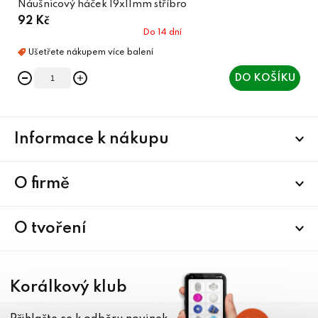
Náušnicový háček 19x11mm stříbro
92 Kč
Do 14 dní
DO KOŠÍKU
Z
Informace k nákupu
á
p
a
O firmě
t
í
O tvoření
Korálkový klub