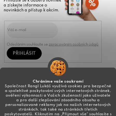
Přihlašte se k odběru novinek
a získejte informace o
novinkách a přístup k akcím.
Odesláním souhlasíte se
zpracováním osobních údajů
PŘIHLÁSIT
Kontakt
Chráníme vaše soukromí
Společnost Rangl Lukáš využívá cookies pro bezpečné
a spolehlivé poskytování svých internetových stránek,
+420 774 444 191
ověření výkonnosti a Vašich zkušeností jako uživatele
a pro další zlepšování zásadního obsahu a
info
@
ceske-koralky.cz
personalizované reklamy jak na našich internetových
stránkách, tak také na stránkách třetích
poskytovatelů. Kliknutím na „Přijmout vše“ souhlasíte s