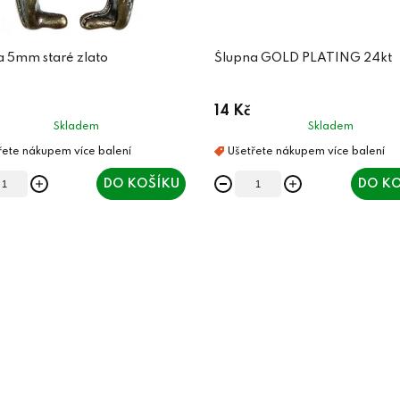
a 5mm staré zlato
Šlupna GOLD PLATING 24kt
14 Kč
Skladem
Skladem
DO KOŠÍKU
DO KO