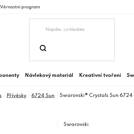
Věrnostní program
mponenty
Návlekový materiál
Kreativní tvoření
Sw
/
/
/
Swarovski® Crystals Sun 6724
s
Přívěsky
6724 Sun
Swarovski