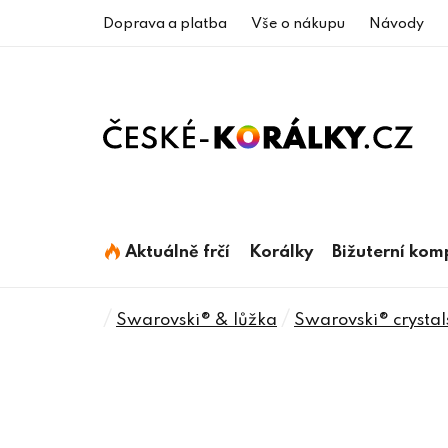
Přejít
Doprava a platba
Vše o nákupu
Návody
na
obsah
Aktuálně frčí
Korálky
Bižuterní ko
Domů
/
/
Swarovski® & lůžka
Swarovski® crystal