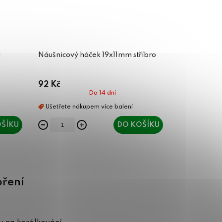
Náušnicový háček 19x11mm stříbro
92 Kč
Do 14 dní
ŠÍKU
DO KOŠÍKU
oření