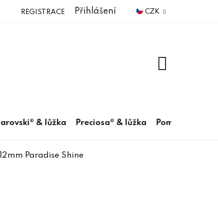
Přihlášení
CZK
REGISTRACE
NÁKUPNÍ
KOŠÍK
arovski® & lůžka
Preciosa® & lůžka
Pomůcky
 12mm Paradise Shine