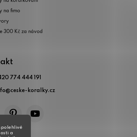
 na korálkování
 na fimo
vory
te 300 Kč za návod
akt
420 774 444 191
nfo
@
ceske-koralky.cz
spolehlivé
osti a