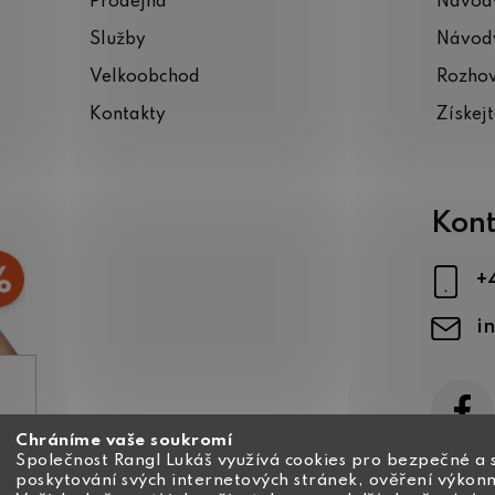
Prodejna
Návody
Služby
Návody
Velkoobchod
Rozho
Kontakty
Získej
Kont
+
i
Chráníme vaše soukromí
ajů
Společnost Rangl Lukáš využívá cookies pro bezpečné a 
poskytování svých internetových stránek, ověření výkonn