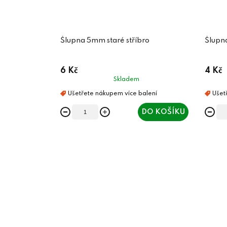
Šlupna 5mm staré stříbro
Šlupn
6 Kč
4 Kč
Skladem
DO KOŠÍKU