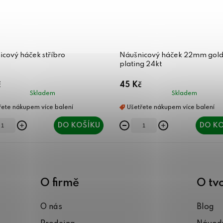
cový háček stříbro
Náušnicový háček 22mm gold
plating 24kt
č
45 Kč
Skladem
Skladem
DO KOŠÍKU
DO KO
O firmě
O tv
O nás
Blog