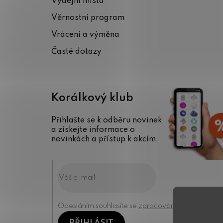
Výdejní místa
t
Věrnostní program
í
Vrácení a výměna
Časté dotazy
Korálkový klub
Přihlašte se k odběru novinek
a získejte informace o
novinkách a přístup k akcím.
Odesláním souhlasíte se
zpracováním osobních úd