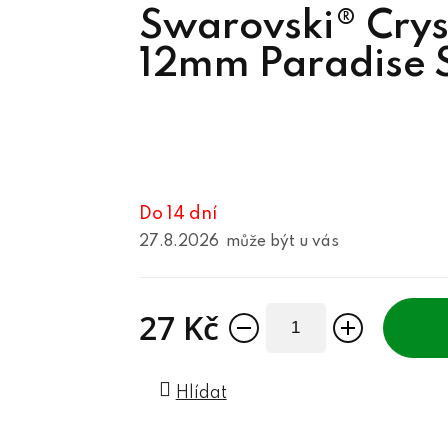
Swarovski® Crys
12mm Paradise 
Do 14 dní
27.8.2026
27 Kč
Měrná cena:
Hlídat