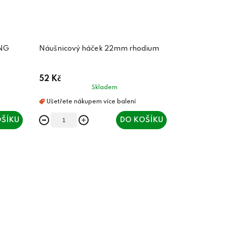
ING
Náušnicový háček 22mm rhodium
52 Kč
Skladem
ŠÍKU
DO KOŠÍKU