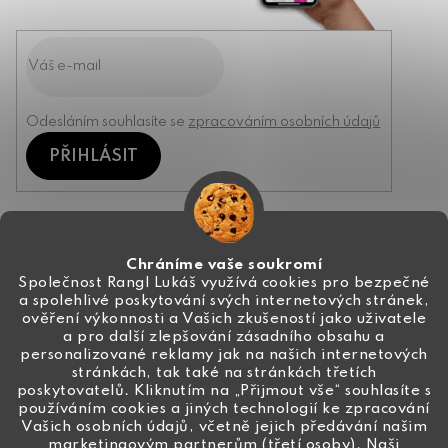
Odesláním souhlasíte se
zpracováním osobních údajů
PŘIHLÁSIT
Kontakt
Chráníme vaše soukromí
Společnost Rangl Lukáš využívá cookies pro bezpečné
a spolehlivé poskytování svých internetových stránek,
+420 774 444 191
ověření výkonnosti a Vašich zkušeností jako uživatele
a pro další zlepšování zásadního obsahu a
info
@
ceske-koralky.cz
personalizované reklamy jak na našich internetových
stránkách, tak také na stránkách třetích
poskytovatelů. Kliknutím na „Přijmout vše“ souhlasíte s
používáním cookies a jiných technologií ke zpracování
Vašich osobních údajů, včetně jejich předávání našim
marketingovým partnerům (třetí osoby). Naši