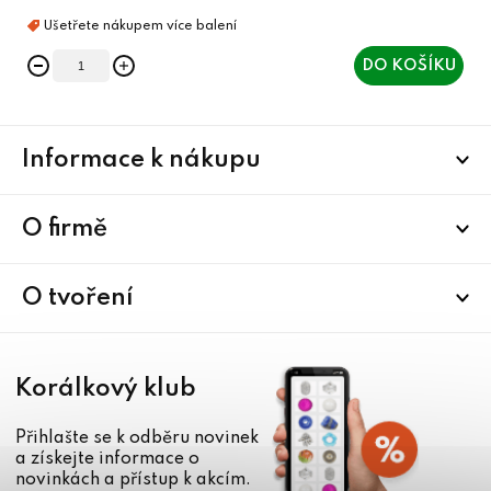
DO KOŠÍKU
Z
Informace k nákupu
á
p
a
O firmě
t
í
O tvoření
Korálkový klub
Přihlašte se k odběru novinek
a získejte informace o
novinkách a přístup k akcím.