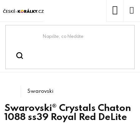
Přejít
na
obsah
NÁKUP
KOŠÍK
Domů
/
/
/
Kulaté
Swarovski® & lůžka
Swarovski® crystals
/
1088 Xirius Chaton
kameny
Swarovski
Swarovski® Crystals Chaton
1088 ss39 Royal Red DeLite