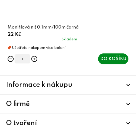
Monifilová niť 0,1mm/100m černá
22 Kč
Skladem
DO KOŠÍKU
Z
Informace k nákupu
á
p
a
O firmě
t
í
O tvoření