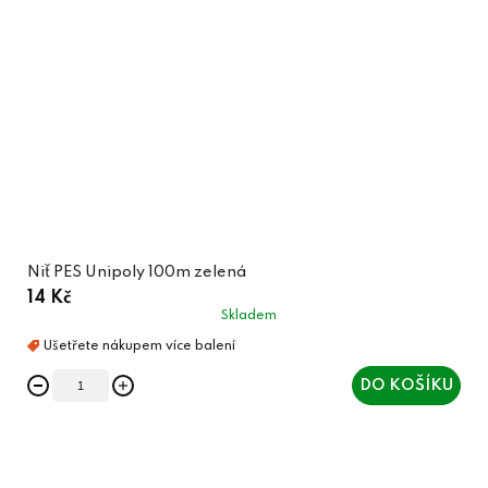
Niť PES Unipoly 100m zelená
14 Kč
Skladem
DO KOŠÍKU