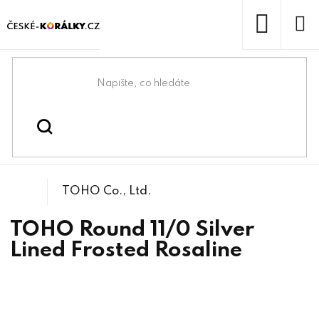
Přejít
na
obsah
NÁKUP
KOŠÍK
Domů
/
/
/
TOHO Round 11/0
Korálky
Rokajlové korálky
TOHO Co., Ltd.
TOHO Round 11/0 Silver
Lined Frosted Rosaline