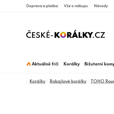
Přejít
Doprava a platba
Vše o nákupu
Návody
na
obsah
Aktuálně frčí
Korálky
Bižuterní ko
Domů
/
/
/
Korálky
Rokajlové korálky
TOHO Roun