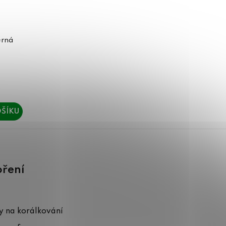
erná
ŠÍKU
oření
 na korálkování