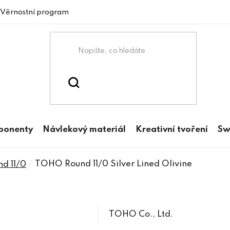
Věrnostní program
mponenty
Návlekový materiál
Kreativní tvoření
Sw
/
TOHO Round 11/0 Silver Lined Olivine
d 11/0
TOHO Co., Ltd.