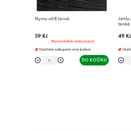
Nymo niť B černá
Jehly
tenké
59 Kč
49 K
Momentálně nedostupné
DO KOŠÍKU