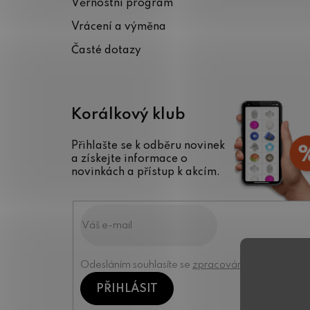
Věrnostní program
í
Vrácení a výměna
Časté dotazy
Korálkový klub
Přihlašte se k odběru novinek
a získejte informace o
novinkách a přístup k akcím.
Odesláním souhlasíte se
zpracováním osobních úd
PŘIHLÁSIT