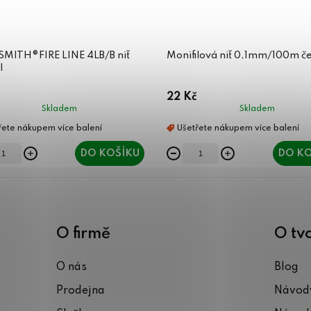
SMITH®FIRE LINE 4LB/B niť
Monifilová niť 0,1mm/100m č
l
22 Kč
Skladem
Skladem
DO KOŠÍKU
DO KO
O firmě
O tv
O nás
Blog
Prodejna
Návody