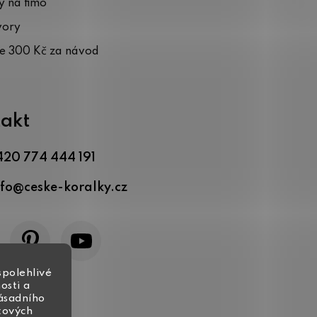
 na fimo
vory
te 300 Kč za návod
akt
420 774 444 191
nfo
@
ceske-koralky.cz
spolehlivé
osti a
zásadního
tových