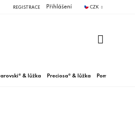
Přihlášení
CZK
REGISTRACE
NÁKUPNÍ
KOŠÍK
arovski® & lůžka
Preciosa® & lůžka
Pomůcky