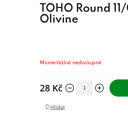
TOHO Round 11/0
Olivine
Momentálně nedostupné
28 Kč
Měrná cena:
Hlídat