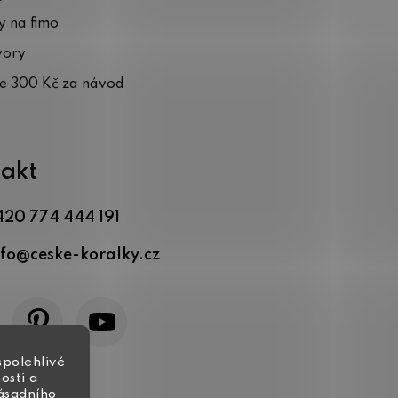
 na fimo
vory
te 300 Kč za návod
akt
420 774 444 191
nfo
@
ceske-koralky.cz
spolehlivé
osti a
zásadního