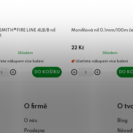
SMITH®FIRE LINE 4LB/B niť
Monifilová niť 0,1mm/100m č
l
22 Kč
Skladem
Skladem
DO KOŠÍKU
DO KO
O firmě
O tv
O nás
Blog
Prodejna
Návody