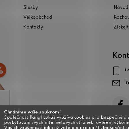
Služby
Návody
Velkoobchod
Rozho
Kontakty
Získej
Kont
+
i
Chráníme vaše soukromí
ajů
Společnost Rangl Lukáš využívá cookies pro bezpečné a 
poskytování svých internetových stránek, ověření výkonn
Vašich zkušeností jako uživatele a pro další zlepšování 