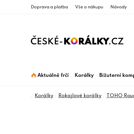
Přejít
Doprava a platba
Vše o nákupu
Návody
na
obsah
Aktuálně frčí
Korálky
Bižuterní ko
Domů
/
/
/
Korálky
Rokajlové korálky
TOHO Roun