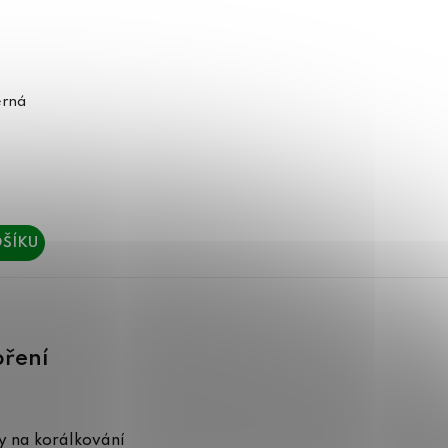
erná
ŠÍKU
oření
 na korálkování