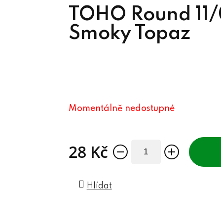
TOHO Round 11/0
Smoky Topaz
Momentálně nedostupné
28 Kč
Měrná cena:
Hlídat