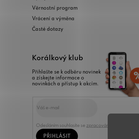
t
Věrnostní program
í
Vrácení a výměna
Časté dotazy
Korálkový klub
Přihlašte se k odběru novinek
a získejte informace o
novinkách a přístup k akcím.
Odesláním souhlasíte se
zpracováním osobních úd
PŘIHLÁSIT