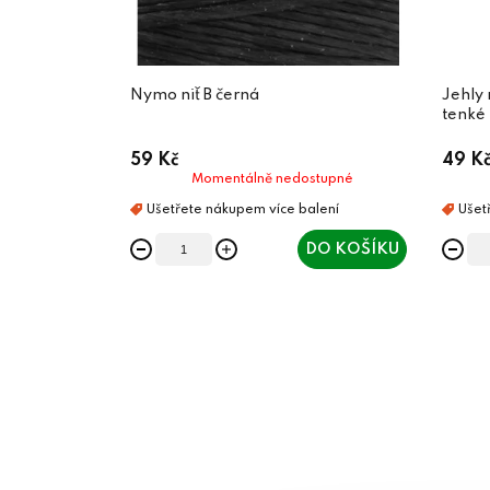
Nymo niť B černá
Jehly
tenké
59 Kč
49 K
Momentálně nedostupné
DO KOŠÍKU