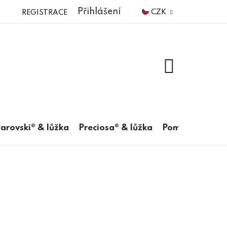
Přihlášení
CZK
REGISTRACE
NÁKUPNÍ
KOŠÍK
arovski® & lůžka
Preciosa® & lůžka
Pomůcky