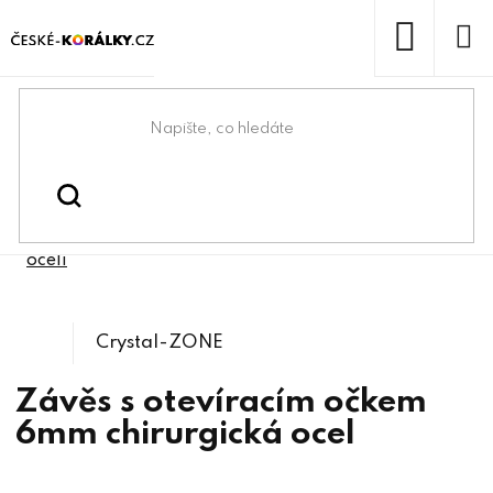
Přejít
na
obsah
NÁKUP
KOŠÍK
Domů
/
/
Bižuterní komponenty z
Bižuterní komponenty
/
Korálky a přívěsky z chirurgické
chirurgické oceli
oceli
Crystal-ZONE
Závěs s otevíracím očkem
6mm chirurgická ocel