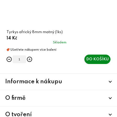
Tyrkys africký 8mm matný (1ks)
14 Kč
Skladem
DO KOŠÍKU
Z
Informace k nákupu
á
p
a
O firmě
t
í
O tvoření