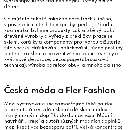
workshopy, které zdaleka nejsou určeny pouze
dětem.
Co můžete čekat? Pokaždé něco trochu jiného,
v posledních letech to např. byl pedig, přírodní
kosmetika, bylinné produkty, cukrářské výrobky,
dřevěné výrobky a výřezy z překližky, práce se
sklem, korálky a komponenty pro tvorbu
bižuterie
,
šité šperky, drátkování, paličkování, různé postupy
pletení, kreslení a barvení všeho druhu, květiny a
květinové dekorace, decoupage (ubrousková
technika), výroba barefoot obuvi a mnoho dalšího.
Česká móda a Fler Fashion
Mezi vystavovateli se samozřejmě také najdou
prodejní stánky s dámskou či dětskou módou a
různými šitými doplňky do domácnosti. Módní
návrháři, krejčí a autoři různých módních doplňků
mezi kreativce bezesporu patří. Velká koncentrace