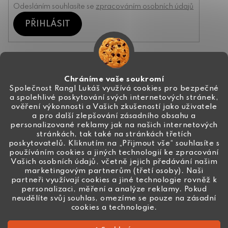
Odesláním souhlasíte se
zpracováním osobních údajů
PŘIHLÁSIT
Kontakt
Chráníme vaše soukromí
Společnost Rangl Lukáš využívá cookies pro bezpečné
a spolehlivé poskytování svých internetových stránek,
+420 774 444 191
ověření výkonnosti a Vašich zkušeností jako uživatele
a pro další zlepšování zásadního obsahu a
info
@
ceske-koralky.cz
personalizované reklamy jak na našich internetových
stránkách, tak také na stránkách třetích
poskytovatelů. Kliknutím na „Přijmout vše“ souhlasíte s
používáním cookies a jiných technologií ke zpracování
Vašich osobních údajů, včetně jejich předávání našim
marketingovým partnerům (třetí osoby). Naši
partneři využívají cookies a jiné technologie rovněž k
personalizaci, měření a analýze reklamy. Pokud
neudělíte svůj souhlas, omezíme se pouze na zásadní
cookies a technologie.