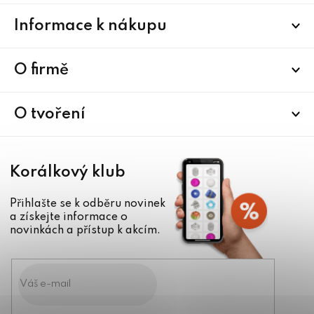
Z
Informace k nákupu
á
p
a
O firmě
t
í
O tvoření
Korálkový klub
Přihlašte se k odběru novinek
a získejte informace o
novinkách a přístup k akcím.