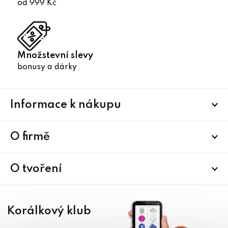
od 999 Kč
Množstevní slevy
bonusy a dárky
Z
Informace k nákupu
á
p
a
O firmě
t
í
O tvoření
Korálkový klub