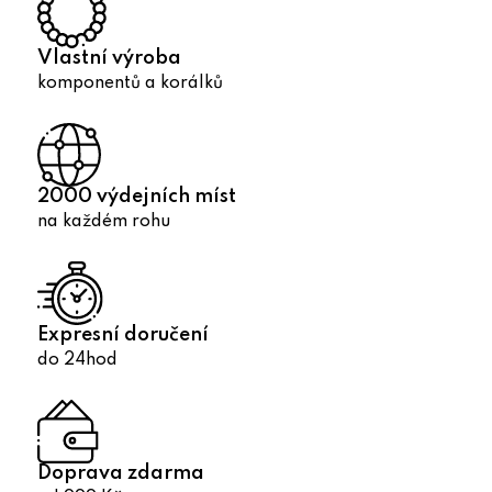
í
p
r
Vlastní výroba
v
komponentů a korálků
k
y
v
ý
2000 výdejních míst
p
na každém rohu
i
s
u
Expresní doručení
do 24hod
Doprava zdarma