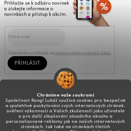
Přihlašte se k odběru novinek
a získejte informace o
novinkách a přístup k akcím.
Odesláním souhlasíte se
zpracováním osobních údajů
PŘIHLÁSIT
Kontakt
Chráníme vaše soukromí
Společnost Rangl Lukáš využívá cookies pro bezpečné
a spolehlivé poskytování svých internetových stránek,
+420 774 444 191
ověření výkonnosti a Vašich zkušeností jako uživatele
a pro další zlepšování zásadního obsahu a
info
@
ceske-koralky.cz
personalizované reklamy jak na našich internetových
stránkách, tak také na stránkách třetích