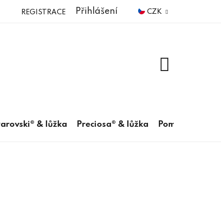
Přihlášení
CZK
REGISTRACE
NÁKUPNÍ
KOŠÍK
arovski® & lůžka
Preciosa® & lůžka
Pomůcky