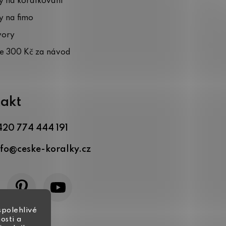
 na korálkování
 na fimo
vory
te 300 Kč za návod
akt
420 774 444 191
nfo
@
ceske-koralky.cz
spolehlivé
osti a