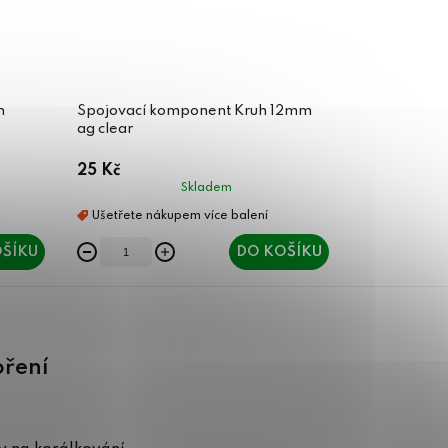
m
Spojovací komponent Kruh 12mm
ag clear
25 Kč
Skladem
ŠÍKU
DO KOŠÍKU
oření