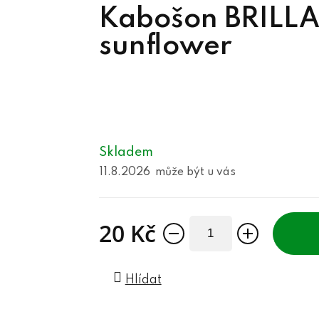
Kabošon BRILL
sunflower
Skladem
11.8.2026
20 Kč
Měrná cena:
Hlídat