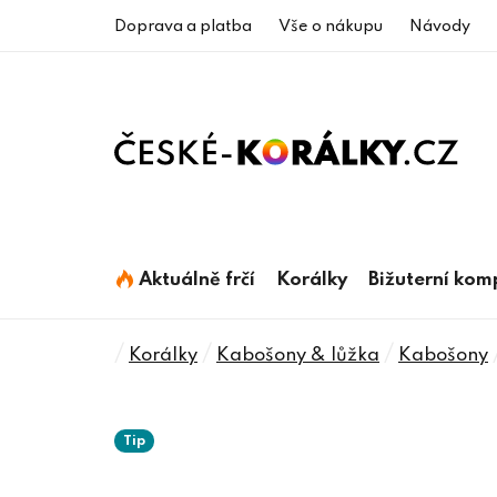
Přejít
Doprava a platba
Vše o nákupu
Návody
na
obsah
Aktuálně frčí
Korálky
Bižuterní ko
Domů
/
/
/
Korálky
Kabošony & lůžka
Kabošony
Tip