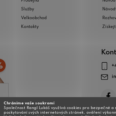
Prodejna
Návody
Služby
Návody
Velkoobchod
Rozho
Kontakty
Získej
Kont
+
i
Chráníme vaše soukromí
ajů
Společnost Rangl Lukáš využívá cookies pro bezpečné a 
poskytování svých internetových stránek, ověření výkonn