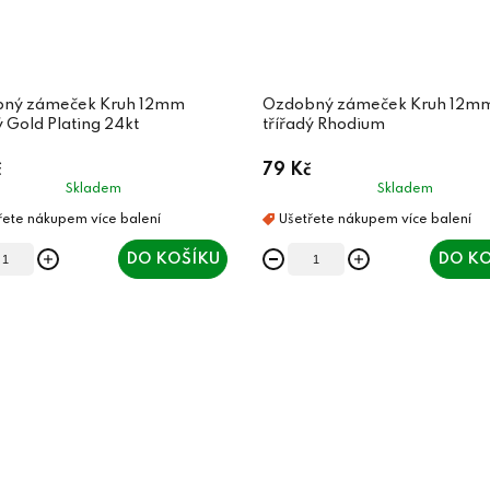
ný zámeček Kruh 12mm
Ozdobný zámeček Kruh 12m
ý Gold Plating 24kt
třířadý Rhodium
č
79 Kč
Skladem
Skladem
DO KOŠÍKU
DO KO