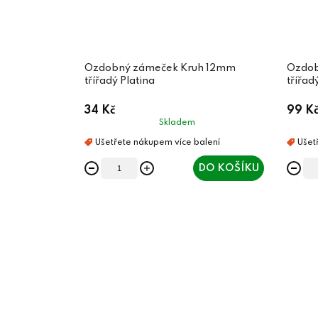
Ozdobný zámeček Kruh 12mm
Ozdob
třířadý Platina
třířad
34 Kč
99 K
Skladem
DO KOŠÍKU