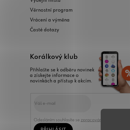
Výdejní místa
t
Věrnostní program
í
Vrácení a výměna
Časté dotazy
Korálkový klub
Přihlašte se k odběru novinek
a získejte informace o
novinkách a přístup k akcím.
Odesláním souhlasíte se
zpracováním osobních úd