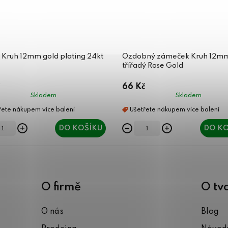
 Kruh 12mm gold plating 24kt
Ozdobný zámeček Kruh 12m
třířadý Rose Gold
66 Kč
Skladem
Skladem
DO KOŠÍKU
DO KO
O firmě
O tv
O nás
Blog