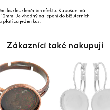
sném leskle skleněném efektu. Kabošon má
 12mm. Je vhodný na lepení do bižuterních
 platí za jeden kus.