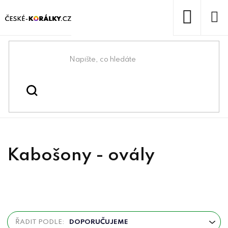
Přejít
na
obsah
NÁKUP
KOŠÍK
Domů
/
/
/
Kabošony
Korálky
Kabošony & lůžka
Kabošony - ovály
Ř
ŘADIT PODLE:
DOPORUČUJEME