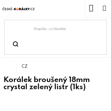
Přejít
na
obsah
NÁKUP
KOŠÍK
Domů
/
/
/
Kulička
Korálky
Broušené korálky
CZ
Korálek broušený 18mm
crystal zelený listr (1ks)