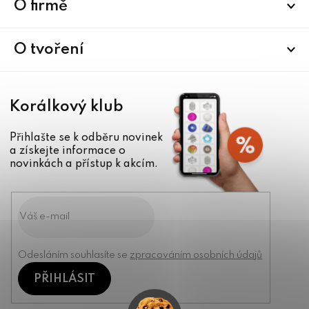
a
O firmě
t
í
O tvoření
Korálkový klub
Přihlašte se k odběru novinek
a získejte informace o
novinkách a přístup k akcím.
Odesláním souhlasíte se
zpracováním osobních údajů
PŘIHLÁSIT