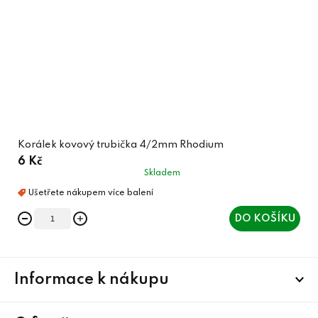
Korálek kovový trubička 4/2mm Rhodium
6 Kč
Skladem
DO KOŠÍKU
Z
Informace k nákupu
á
p