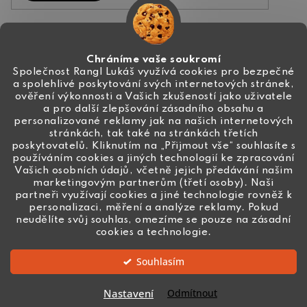
Kontakt
Chráníme vaše soukromí
Společnost Rangl Lukáš využívá cookies pro bezpečné
a spolehlivé poskytování svých internetových stránek,
+420 774 444 191
ověření výkonnosti a Vašich zkušeností jako uživatele
a pro další zlepšování zásadního obsahu a
info
@
ceske-koralky.cz
personalizované reklamy jak na našich internetových
stránkách, tak také na stránkách třetích
poskytovatelů. Kliknutím na „Přijmout vše“ souhlasíte s
používáním cookies a jiných technologií ke zpracování
Vašich osobních údajů, včetně jejich předávání našim
marketingovým partnerům (třetí osoby). Naši
partneři využívají cookies a jiné technologie rovněž k
personalizaci, měření a analýze reklamy. Pokud
neudělíte svůj souhlas, omezíme se pouze na zásadní
cookies a technologie.
Souhlasím
Vytvořil Shoptet
Nastavení
Odmítnout