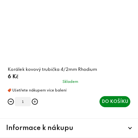
Korálek kovový trubička 4/2mm Rhodium
6 Kč
Skladem
DO KOŠÍKU
Z
Informace k nákupu
á