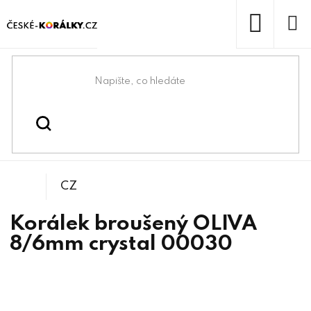
Přejít
na
obsah
NÁKUP
KOŠÍK
Domů
/
/
/
Oliva
Korálky
Broušené korálky
CZ
Korálek broušený OLIVA
8/6mm crystal 00030