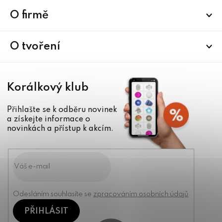
p
a
O firmě
t
í
O tvoření
Korálkový klub
Přihlašte se k odběru novinek
a získejte informace o
novinkách a přístup k akcím.
Odesláním souhlasíte se
zpracováním osobních údajů
PŘIHLÁSIT