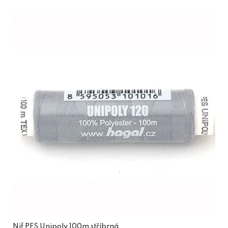
Niť PES Unipoly 100m stříbrná