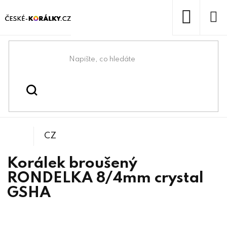
Přejít
na
obsah
NÁKUP
KOŠÍK
Domů
/
/
/
Rondelka
Korálky
Broušené korálky
CZ
Korálek broušený
RONDELKA 8/4mm crystal
GSHA