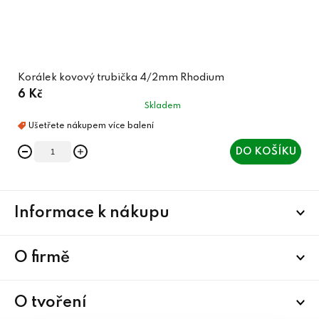
Korálek kovový trubička 4/2mm Rhodium
6 Kč
Skladem
DO KOŠÍKU
Z
Informace k nákupu
á
p
a
O firmě
t
í
O tvoření